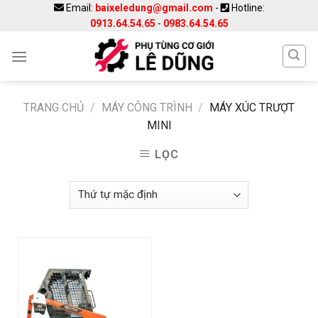
Skip
Email:
baixeledung@gmail.com
-
Hotline:
0913.64.54.65
-
0983.64.54.65
to
content
TRANG CHỦ
/
MÁY CÔNG TRÌNH
/
MÁY XÚC TRƯỢT
MINI
LỌC