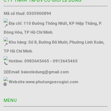
CTY TNHH TM-DV CƠ GIỚI LÊ DŨNG
Mã số thuế: 0305900894
Địa chỉ: 110 Đường Thống Nhất, KP Hiệp Thắng, P.
Đông Hòa, TP Hồ Chí Minh.
Kho hàng: Số 8, Đường Đỗ Mười, Phường Linh Xuân,
TP Hồ Chí Minh.
Hotline: 0983645465 - 0913645465
✉️Email: baixeledung@gmail.com
Website:
www.phutungxecogioi.com
MENU