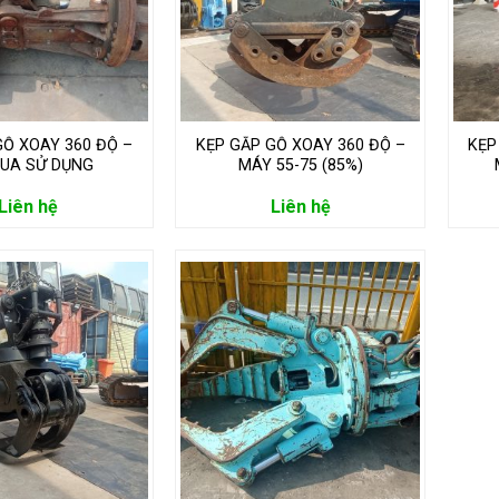
GỖ XOAY 360 ĐỘ –
KẸP GẮP GỖ XOAY 360 ĐỘ –
KẸP
UA SỬ DỤNG
MÁY 55-75 (85%)
Liên hệ
Liên hệ