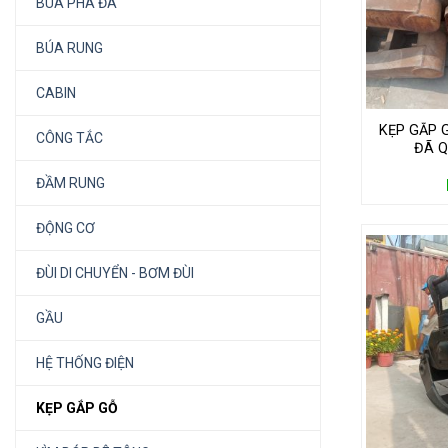
BÚA PHÁ ĐÁ
BÚA RUNG
CABIN
KẸP GẮP 
CÔNG TẮC
ĐÃ Q
ĐẦM RUNG
ĐỘNG CƠ
ĐÙI DI CHUYỂN - BƠM ĐÙI
GẦU
HỆ THỐNG ĐIỆN
KẸP GẮP GỖ