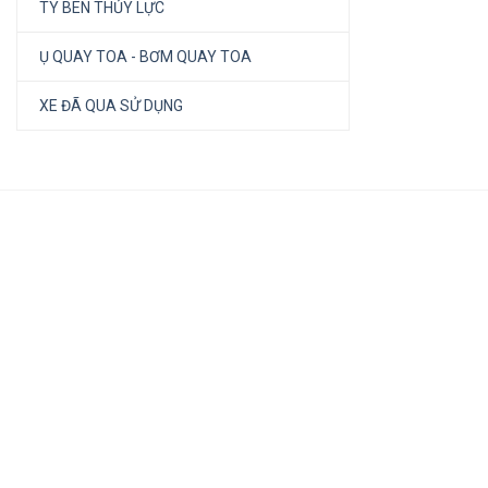
TY BEN THỦY LỰC
Ụ QUAY TOA - BƠM QUAY TOA
XE ĐÃ QUA SỬ DỤNG