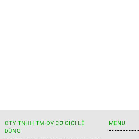
CTY TNHH TM-DV CƠ GIỚI LÊ
MENU
DŨNG