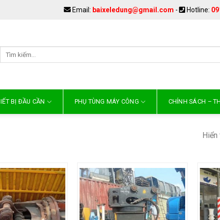
Email:
baixeledung@gmail.com
-
Hotline:
09
IẾT BỊ ĐẦU CẦN
PHỤ TÙNG MÁY CÔNG
CHÍNH SÁCH – 
Hiển 