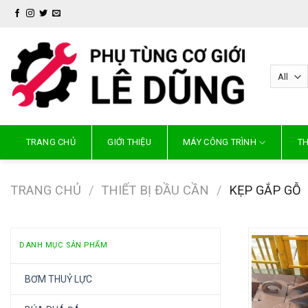
Skip
to
content
TRANG CHỦ
GIỚI THIỆU
MÁY CÔNG TRÌNH
TH
TRANG CHỦ
/
THIẾT BỊ ĐẦU CẦN
/
KẸP GẮP GỖ
DANH MỤC SẢN PHẨM
BƠM THUỶ LỰC