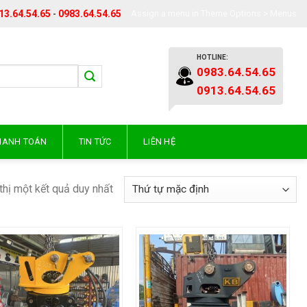
13.64.54.65
-
0983.64.54.65
Assign a menu in Theme Options > Menus
HOTLINE:
0983.64.54.65
0913.64.54.65
THANH TOÁN
TIN TỨC
LIÊN HỆ
thị một kết quả duy nhất