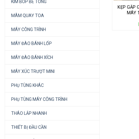
KÌM BÓP BÊ TÔNG
KẸP GẮP 
MÁY 1
MÂM QUAY TOA
MÁY CÔNG TRÌNH
MÁY ĐÀO BÁNH LỐP
MÁY ĐÀO BÁNH XÍCH
MÁY XÚC TRƯỢT MINI
PHỤ TÙNG KHÁC
PHỤ TÙNG MÁY CÔNG TRÌNH
THÁO LẮP NHANH
THIẾT BỊ ĐẦU CẦN