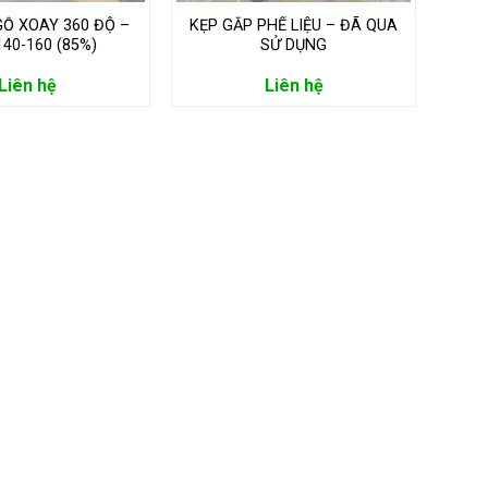
GỖ XOAY 360 ĐỘ –
KẸP GẮP PHẾ LIỆU – ĐÃ QUA
40-160 (85%)
SỬ DỤNG
Liên hệ
Liên hệ