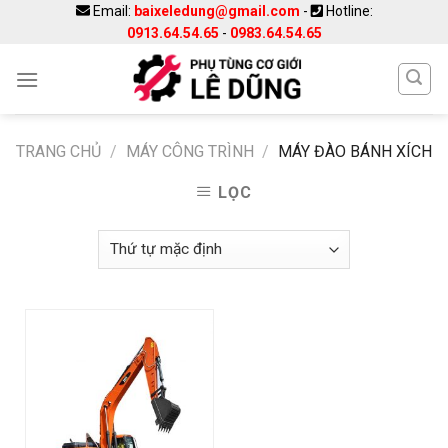
Skip
Email:
baixeledung@gmail.com
-
Hotline:
0913.64.54.65
-
0983.64.54.65
to
content
TRANG CHỦ
/
MÁY CÔNG TRÌNH
/
MÁY ĐÀO BÁNH XÍCH
LỌC