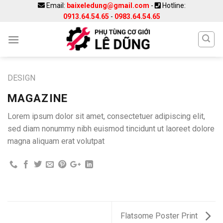
Skip
Email:
baixeledung@gmail.com
-
Hotline:
0913.64.54.65
-
0983.64.54.65
to
content
DESIGN
MAGAZINE
Lorem ipsum dolor sit amet, consectetuer adipiscing elit,
sed diam nonummy nibh euismod tincidunt ut laoreet dolore
magna aliquam erat volutpat
Flatsome Poster Print