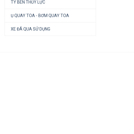
TY BEN THỦY LỰC
Ụ QUAY TOA - BƠM QUAY TOA
XE ĐÃ QUA SỬ DỤNG