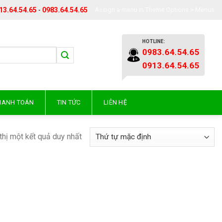
13.64.54.65
-
0983.64.54.65
Assign a menu in Theme Options > Menus
HOTLINE:
0983.64.54.65
0913.64.54.65
THANH TOÁN
TIN TỨC
LIÊN HỆ
thị một kết quả duy nhất