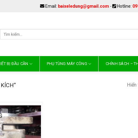
Email:
baixeledung@gmail.com
-
Hotline:
09
IẾT BỊ ĐẦU CẦN
PHỤ TÙNG MÁY CÔNG
CHÍNH SÁCH – 
Hiển 
KÍCH”