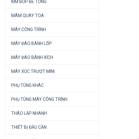
KÌM BÓP BÊ TÔNG
MÂM QUAY TOA
MÁY CÔNG TRÌNH
MÁY ĐÀO BÁNH LỐP
MÁY ĐÀO BÁNH XÍCH
MÁY XÚC TRƯỢT MINI
PHỤ TÙNG KHÁC
PHỤ TÙNG MÁY CÔNG TRÌNH
THÁO LẮP NHANH
THIẾT BỊ ĐẦU CẦN