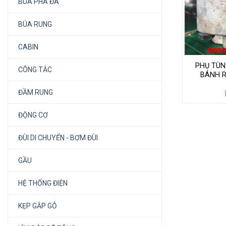
BÚA PHÁ ĐÁ
BÚA RUNG
CABIN
PHỤ TÙN
CÔNG TẮC
BÁNH R
CATERP
ĐẦM RUNG
ĐỘNG CƠ
ĐÙI DI CHUYỂN - BƠM ĐÙI
GẦU
HỆ THỐNG ĐIỆN
KẸP GẮP GỖ