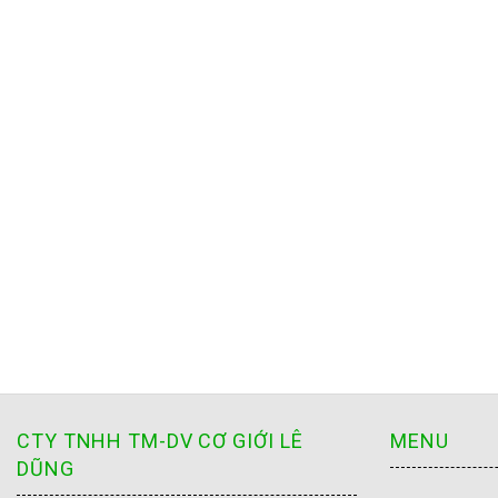
CTY TNHH TM-DV CƠ GIỚI LÊ
MENU
DŨNG