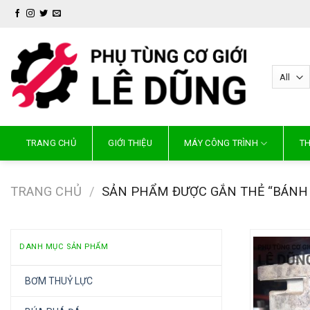
Skip
to
content
TRANG CHỦ
GIỚI THIỆU
MÁY CÔNG TRÌNH
TH
TRANG CHỦ
/
SẢN PHẨM ĐƯỢC GẮN THẺ “BÁNH 
DANH MỤC SẢN PHẨM
BƠM THUỶ LỰC