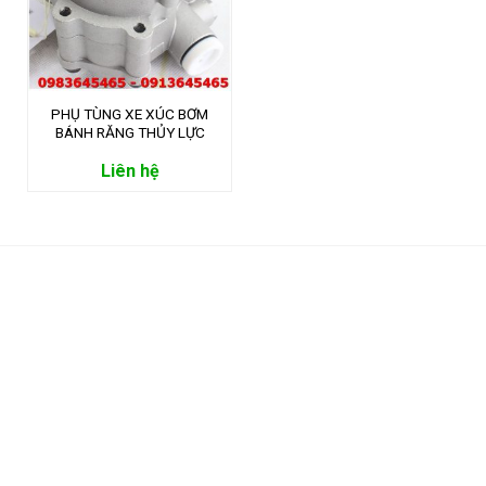
PHỤ TÙNG XE XÚC BƠM
BÁNH RĂNG THỦY LỰC
K3V63
Liên hệ