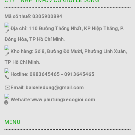
CTY TNHH TM-DV CƠ GIỚI LÊ DŨNG
Mã số thuế: 0305900894
Địa chỉ: 110 Đường Thống Nhất, KP Hiệp Thắng, P.
Đông Hòa, TP Hồ Chí Minh.
Kho hàng: Số 8, Đường Đỗ Mười, Phường Linh Xuân,
TP Hồ Chí Minh.
Hotline: 0983645465 - 0913645465
✉️Email: baixeledung@gmail.com
Website:
www.phutungxecogioi.com
MENU