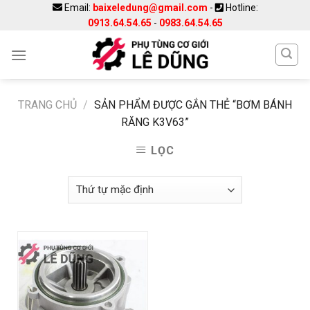
Skip
Email:
baixeledung@gmail.com
-
Hotline:
0913.64.54.65
-
0983.64.54.65
to
content
TRANG CHỦ
/
SẢN PHẨM ĐƯỢC GẮN THẺ “BƠM BÁNH
RĂNG K3V63”
LỌC