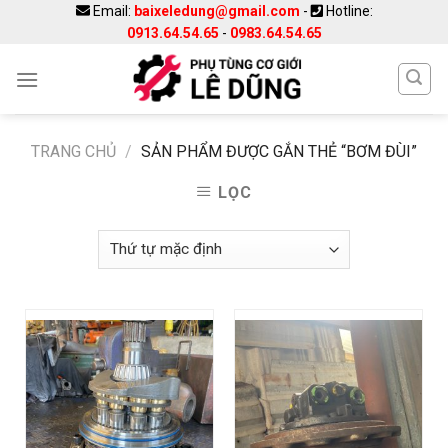
Skip
Email:
baixeledung@gmail.com
-
Hotline:
0913.64.54.65
-
0983.64.54.65
to
content
TRANG CHỦ
/
SẢN PHẨM ĐƯỢC GẮN THẺ “BƠM ĐÙI”
LỌC