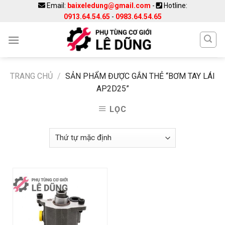
Skip
Email:
baixeledung@gmail.com
-
Hotline:
0913.64.54.65
-
0983.64.54.65
to
content
TRANG CHỦ
/
SẢN PHẨM ĐƯỢC GẮN THẺ “BƠM TAY LÁI
AP2D25”
LỌC