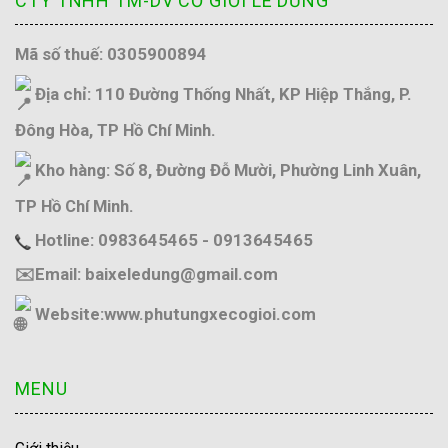
CTY TNHH TM-DV CƠ GIỚI LÊ DŨNG
Mã số thuế: 0305900894
Địa chỉ: 110 Đường Thống Nhất, KP Hiệp Thắng, P.
Đông Hòa, TP Hồ Chí Minh.
Kho hàng: Số 8, Đường Đỗ Mười, Phường Linh Xuân,
TP Hồ Chí Minh.
Hotline: 0983645465 - 0913645465
✉️Email: baixeledung@gmail.com
Website:
www.phutungxecogioi.com
MENU