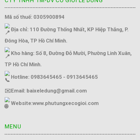
CTY TNHH TM-DV CƠ GIỚI LÊ DŨNG
Mã số thuế: 0305900894
Địa chỉ: 110 Đường Thống Nhất, KP Hiệp Thắng, P.
Đông Hòa, TP Hồ Chí Minh.
Kho hàng: Số 8, Đường Đỗ Mười, Phường Linh Xuân,
TP Hồ Chí Minh.
Hotline: 0983645465 - 0913645465
✉️Email: baixeledung@gmail.com
Website:
www.phutungxecogioi.com
MENU