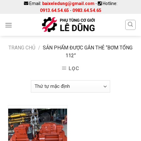
Skip
Email:
baixeledung@gmail.com
-
Hotline:
0913.64.54.65
-
0983.64.54.65
to
content
TRANG CHỦ
/
SẢN PHẨM ĐƯỢC GẮN THẺ “BƠM TỔNG
112”
LỌC