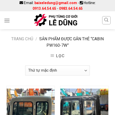
Skip
Email:
baixeledung@gmail.com
-
Hotline:
0913.64.54.65
-
0983.64.54.65
to
content
TRANG CHỦ
/
SẢN PHẨM ĐƯỢC GẮN THẺ “CABIN
PW160-7W”
LỌC