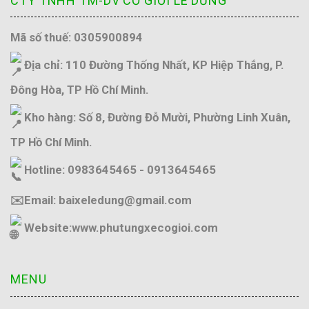
CTY TNHH TM-DV CƠ GIỚI LÊ DŨNG
Mã số thuế: 0305900894
Địa chỉ: 110 Đường Thống Nhất, KP Hiệp Thắng, P.
Đông Hòa, TP Hồ Chí Minh.
Kho hàng: Số 8, Đường Đỗ Mười, Phường Linh Xuân,
TP Hồ Chí Minh.
Hotline: 0983645465 - 0913645465
✉️Email: baixeledung@gmail.com
Website:
www.phutungxecogioi.com
MENU