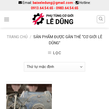
Skip
Email:
baixeledung@gmail.com
-
Hotline:
0913.64.54.65
-
0983.64.54.65
to
content
TRANG CHỦ
/
SẢN PHẨM ĐƯỢC GẮN THẺ “CƠ GIỚI LÊ
DŨNG”
LỌC