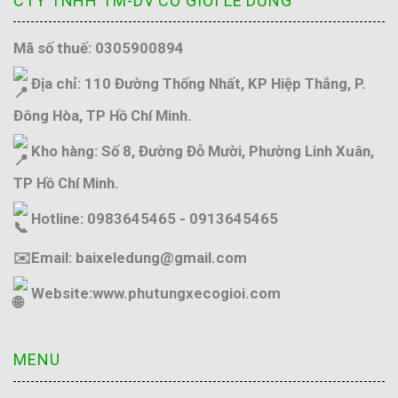
CTY TNHH TM-DV CƠ GIỚI LÊ DŨNG
Mã số thuế: 0305900894
Địa chỉ: 110 Đường Thống Nhất, KP Hiệp Thắng, P.
Đông Hòa, TP Hồ Chí Minh.
Kho hàng: Số 8, Đường Đỗ Mười, Phường Linh Xuân,
TP Hồ Chí Minh.
Hotline: 0983645465 - 0913645465
✉️Email: baixeledung@gmail.com
Website:
www.phutungxecogioi.com
MENU