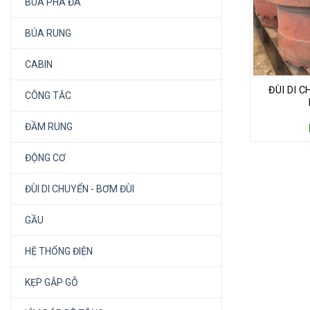
BÚA PHÁ ĐÁ
BÚA RUNG
CABIN
ĐÙI DI 
CÔNG TẮC
ĐẦM RUNG
ĐỘNG CƠ
ĐÙI DI CHUYỂN - BƠM ĐÙI
GẦU
HỆ THỐNG ĐIỆN
KẸP GẮP GỖ