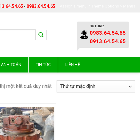
13.64.54.65
-
0983.64.54.65
Assign a menu in Theme Options > Menus
HOTLINE:
0983.64.54.65
0913.64.54.65
THANH TOÁN
TIN TỨC
LIÊN HỆ
thị một kết quả duy nhất