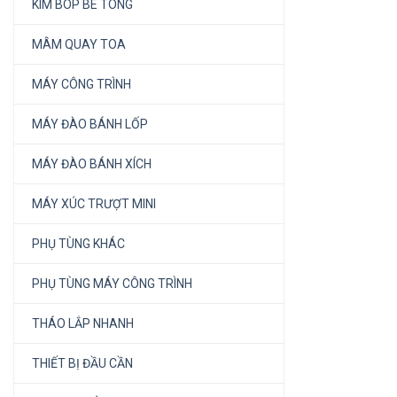
KÌM BÓP BÊ TÔNG
MÂM QUAY TOA
MÁY CÔNG TRÌNH
MÁY ĐÀO BÁNH LỐP
MÁY ĐÀO BÁNH XÍCH
MÁY XÚC TRƯỢT MINI
PHỤ TÙNG KHÁC
PHỤ TÙNG MÁY CÔNG TRÌNH
THÁO LẮP NHANH
THIẾT BỊ ĐẦU CẦN