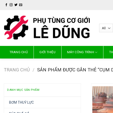
Skip
to
content
TRANG CHỦ
GIỚI THIỆU
MÁY CÔNG TRÌNH
TH
TRANG CHỦ
/
SẢN PHẨM ĐƯỢC GẮN THẺ “CỤM D
DANH MỤC SẢN PHẨM
BƠM THUỶ LỰC