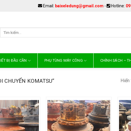
Email:
baixeledung@gmail.com
-
Hotline:
09
IẾT BỊ ĐẦU CẦN
PHỤ TÙNG MÁY CÔNG
CHÍNH SÁCH – 
Hiển 
I CHUYỂN KOMATSU”