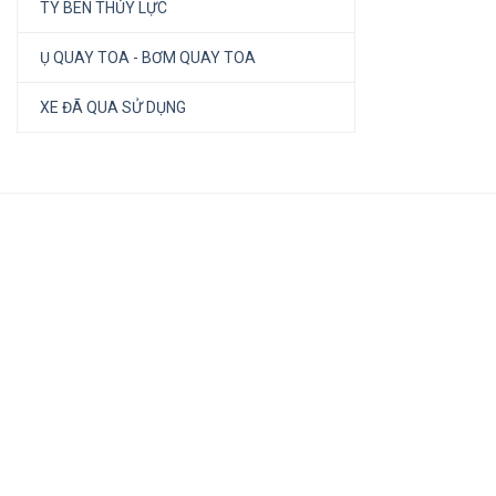
TY BEN THỦY LỰC
Ụ QUAY TOA - BƠM QUAY TOA
XE ĐÃ QUA SỬ DỤNG