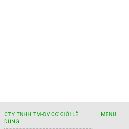
CTY TNHH TM-DV CƠ GIỚI LÊ
MENU
DŨNG