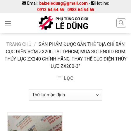
Skip
Email:
baixeledung@gmail.com
-
Hotline:
0913.64.54.65
-
0983.64.54.65
to
content
TRANG CHỦ
/
SẢN PHẨM ĐƯỢC GẮN THẺ “ĐỊA CHỈ BÁN
CỤC ĐIỆN BƠM ZX200 TẠI TP.HCM; MUA SOLENOID BƠM
THỦY LỰC ZX240 CHÍNH HÃNG; THAY THẾ CỤC ĐIỆN THỦY
LỰC ZX200-3”
LỌC