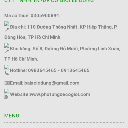
CTY TNHH TM-DV CƠ GIỚI LÊ DŨNG
Mã số thuế: 0305900894
Địa chỉ: 110 Đường Thống Nhất, KP Hiệp Thắng, P.
Đông Hòa, TP Hồ Chí Minh.
Kho hàng: Số 8, Đường Đỗ Mười, Phường Linh Xuân,
TP Hồ Chí Minh.
Hotline: 0983645465 - 0913645465
✉️Email: baixeledung@gmail.com
Website:
www.phutungxecogioi.com
MENU