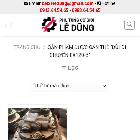
Skip
Email:
baixeledung@gmail.com
-
Hotline:
0913.64.54.65
-
0983.64.54.65
to
content
TRANG CHỦ
/
SẢN PHẨM ĐƯỢC GẮN THẺ “ĐÙI DI
CHUYỂN EX120-5”
LỌC