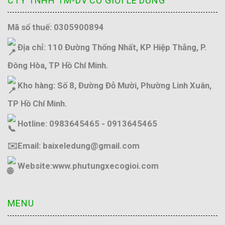
CTY TNHH TM-DV CƠ GIỚI LÊ DŨNG
Mã số thuế: 0305900894
Địa chỉ: 110 Đường Thống Nhất, KP Hiệp Thắng, P.
Đông Hòa, TP Hồ Chí Minh.
Kho hàng: Số 8, Đường Đỗ Mười, Phường Linh Xuân,
TP Hồ Chí Minh.
Hotline: 0983645465 - 0913645465
✉️Email: baixeledung@gmail.com
Website:
www.phutungxecogioi.com
MENU