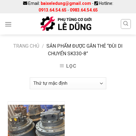
Skip
Email:
baixeledung@gmail.com
-
Hotline:
0913.64.54.65
-
0983.64.54.65
to
content
TRANG CHỦ
/
SẢN PHẨM ĐƯỢC GẮN THẺ “ĐÙI DI
CHUYỂN SK330-8”
LỌC