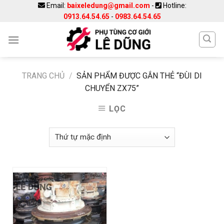
Skip
Email:
baixeledung@gmail.com
-
Hotline:
0913.64.54.65
-
0983.64.54.65
to
content
TRANG CHỦ
/
SẢN PHẨM ĐƯỢC GẮN THẺ “ĐÙI DI
CHUYỂN ZX75”
LỌC