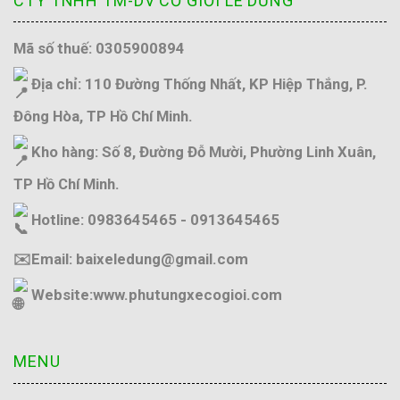
CTY TNHH TM-DV CƠ GIỚI LÊ DŨNG
Mã số thuế: 0305900894
Địa chỉ: 110 Đường Thống Nhất, KP Hiệp Thắng, P.
Đông Hòa, TP Hồ Chí Minh.
Kho hàng: Số 8, Đường Đỗ Mười, Phường Linh Xuân,
TP Hồ Chí Minh.
Hotline: 0983645465 - 0913645465
✉️Email: baixeledung@gmail.com
Website:
www.phutungxecogioi.com
MENU