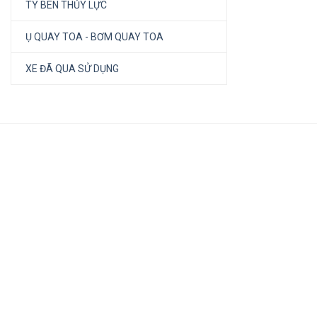
TY BEN THỦY LỰC
Ụ QUAY TOA - BƠM QUAY TOA
XE ĐÃ QUA SỬ DỤNG