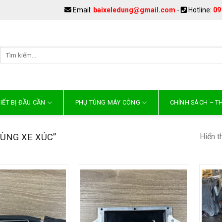
Email:
baixeledung@gmail.com
-
Hotline:
09
IẾT BỊ ĐẦU CẦN
PHỤ TÙNG MÁY CÔNG
CHÍNH SÁCH – 
Hiển t
ÙNG XE XÚC”