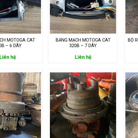
CH MOTOGA CAT
BẢNG MẠCH MOTOGA CAT
BỘ R
0B – 6 DÂY
320B – 7 DÂY
Liên hệ
Liên hệ