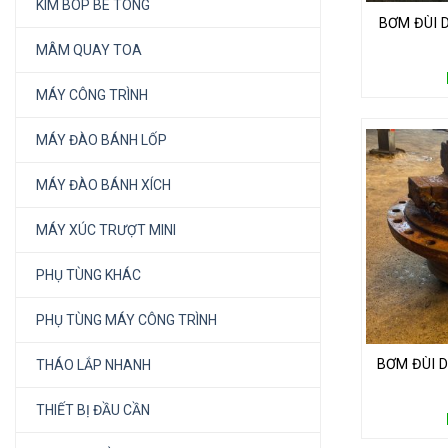
KÌM BÓP BÊ TÔNG
BƠM ĐÙI 
MÂM QUAY TOA
MÁY CÔNG TRÌNH
MÁY ĐÀO BÁNH LỐP
MÁY ĐÀO BÁNH XÍCH
MÁY XÚC TRƯỢT MINI
PHỤ TÙNG KHÁC
PHỤ TÙNG MÁY CÔNG TRÌNH
BƠM ĐÙI D
THÁO LẮP NHANH
THIẾT BỊ ĐẦU CẦN