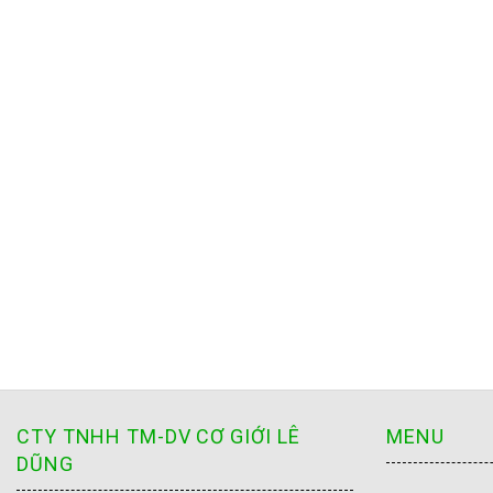
CTY TNHH TM-DV CƠ GIỚI LÊ
MENU
DŨNG