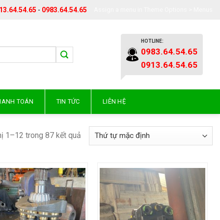
13.64.54.65
-
0983.64.54.65
Assign a menu in Theme Options > Menus
HOTLINE:
0983.64.54.65
0913.64.54.65
THANH TOÁN
TIN TỨC
LIÊN HỆ
hị 1–12 trong 87 kết quả