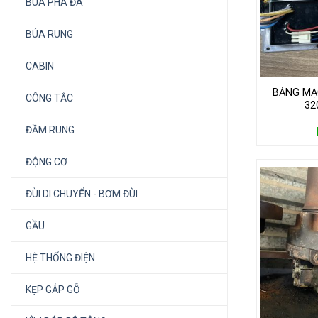
BÚA PHÁ ĐÁ
BÚA RUNG
CABIN
BẢNG MẠ
CÔNG TẮC
32
ĐẦM RUNG
ĐỘNG CƠ
ĐÙI DI CHUYỂN - BƠM ĐÙI
GẦU
HỆ THỐNG ĐIỆN
KẸP GẮP GỖ