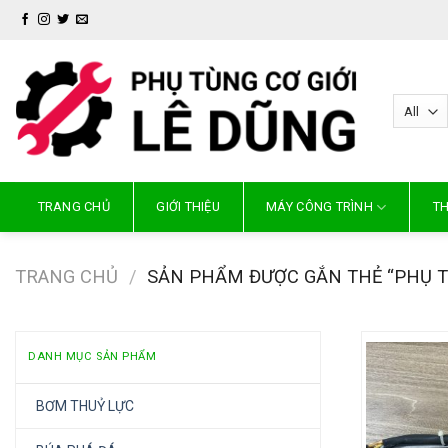
Skip
to
content
TRANG CHỦ
GIỚI THIỆU
MÁY CÔNG TRÌNH
TH
TRANG CHỦ
/
SẢN PHẨM ĐƯỢC GẮN THẺ “PHỤ T
DANH MỤC SẢN PHẨM
BƠM THUỶ LỰC