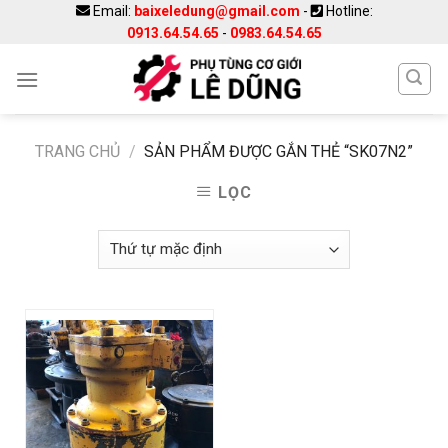
Skip
Email:
baixeledung@gmail.com
-
Hotline:
0913.64.54.65
-
0983.64.54.65
to
content
TRANG CHỦ
/
SẢN PHẨM ĐƯỢC GẮN THẺ “SK07N2”
LỌC