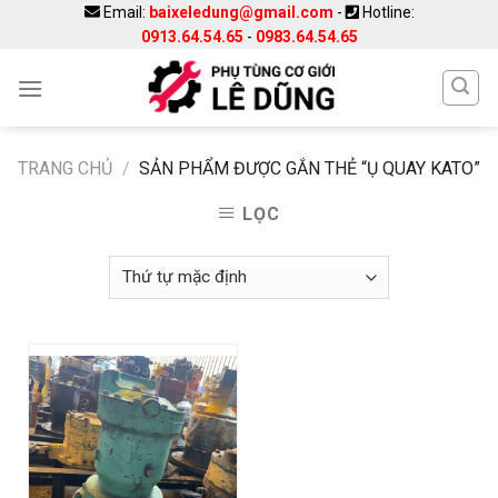
Skip
Email:
baixeledung@gmail.com
-
Hotline:
0913.64.54.65
-
0983.64.54.65
to
content
TRANG CHỦ
/
SẢN PHẨM ĐƯỢC GẮN THẺ “Ụ QUAY KATO”
LỌC