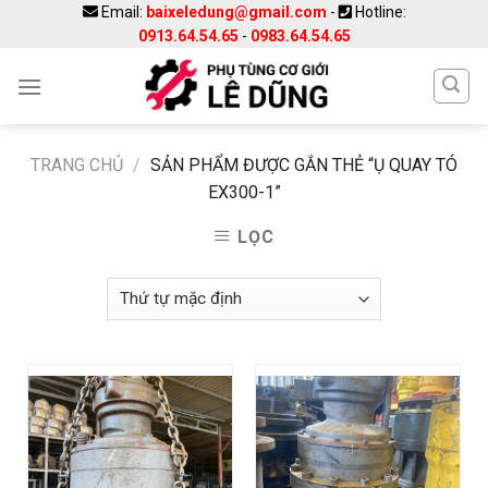
Skip
Email:
baixeledung@gmail.com
-
Hotline:
0913.64.54.65
-
0983.64.54.65
to
content
TRANG CHỦ
/
SẢN PHẨM ĐƯỢC GẮN THẺ “Ụ QUAY TÓ
EX300-1”
LỌC