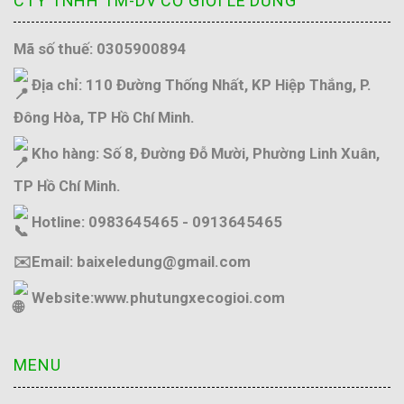
CTY TNHH TM-DV CƠ GIỚI LÊ DŨNG
Mã số thuế: 0305900894
Địa chỉ: 110 Đường Thống Nhất, KP Hiệp Thắng, P.
Đông Hòa, TP Hồ Chí Minh.
Kho hàng: Số 8, Đường Đỗ Mười, Phường Linh Xuân,
TP Hồ Chí Minh.
Hotline: 0983645465 - 0913645465
✉️Email: baixeledung@gmail.com
Website:
www.phutungxecogioi.com
MENU