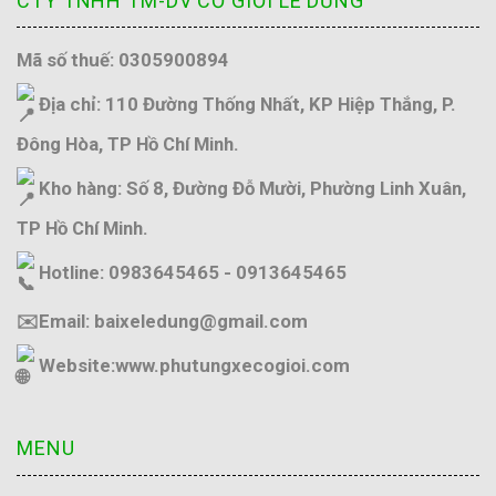
CTY TNHH TM-DV CƠ GIỚI LÊ DŨNG
Mã số thuế: 0305900894
Địa chỉ: 110 Đường Thống Nhất, KP Hiệp Thắng, P.
Đông Hòa, TP Hồ Chí Minh.
Kho hàng: Số 8, Đường Đỗ Mười, Phường Linh Xuân,
TP Hồ Chí Minh.
Hotline: 0983645465 - 0913645465
✉️Email: baixeledung@gmail.com
Website:
www.phutungxecogioi.com
MENU