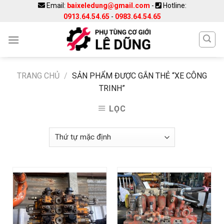
Skip
Email:
baixeledung@gmail.com
-
Hotline:
0913.64.54.65
-
0983.64.54.65
to
content
TRANG CHỦ
/
SẢN PHẨM ĐƯỢC GẮN THẺ “XE CÔNG
TRINH”
LỌC