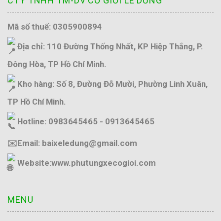
CTY TNHH TM-DV CƠ GIỚI LÊ DŨNG
Mã số thuế: 0305900894
Địa chỉ: 110 Đường Thống Nhất, KP Hiệp Thắng, P.
Đông Hòa, TP Hồ Chí Minh.
Kho hàng: Số 8, Đường Đỗ Mười, Phường Linh Xuân,
TP Hồ Chí Minh.
Hotline: 0983645465 - 0913645465
✉️Email: baixeledung@gmail.com
Website:
www.phutungxecogioi.com
MENU