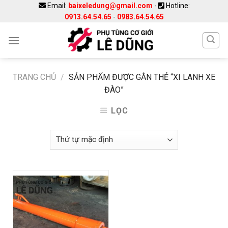
Skip
Email:
baixeledung@gmail.com
-
Hotline:
0913.64.54.65
-
0983.64.54.65
to
content
TRANG CHỦ
/
SẢN PHẨM ĐƯỢC GẮN THẺ “XI LANH XE
ĐÀO”
LỌC