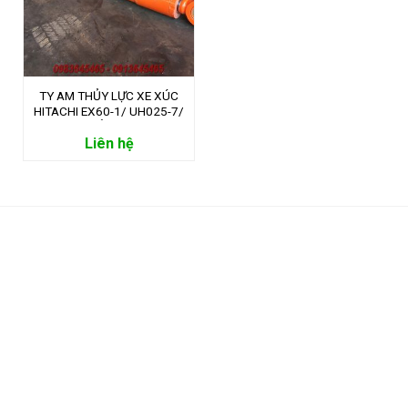
TY AM THỦY LỰC XE XÚC
HITACHI EX60-1/ UH025-7/
XI LANH THỦY LỰC XE XÚC
Liên hệ
HITACHI