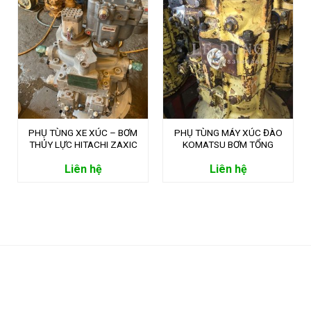
PHỤ TÙNG XE XÚC – BƠM
PHỤ TÙNG MÁY XÚC ĐÀO
THỦY LỰC HITACHI ZAXIC
KOMATSU BƠM TỔNG
ZX470-5
PC200-3
Liên hệ
Liên hệ