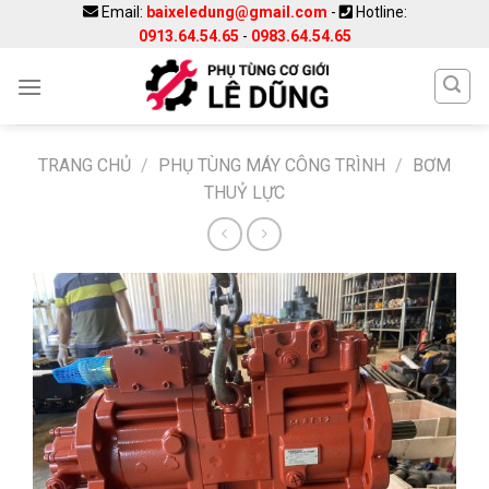
Skip
Email:
baixeledung@gmail.com
-
Hotline:
0913.64.54.65
-
0983.64.54.65
to
content
TRANG CHỦ
/
PHỤ TÙNG MÁY CÔNG TRÌNH
/
BƠM
THUỶ LỰC