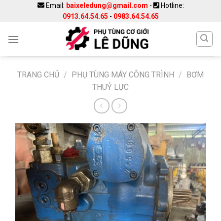
Skip
Email:
baixeledung@gmail.com
-
Hotline:
0913.64.54.65
-
0983.64.54.65
to
content
TRANG CHỦ
/
PHỤ TÙNG MÁY CÔNG TRÌNH
/
BƠM
THUỶ LỰC