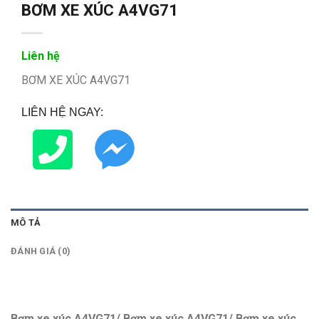
BƠM XE XÚC A4VG71
Liên hệ
BƠM XE XÚC A4VG71
LIÊN HỆ NGAY:
MÔ TẢ
ĐÁNH GIÁ (0)
Bơm xe xúc A4VG71/ Bơm xe xúc A4VG71/ Bơm xe xúc