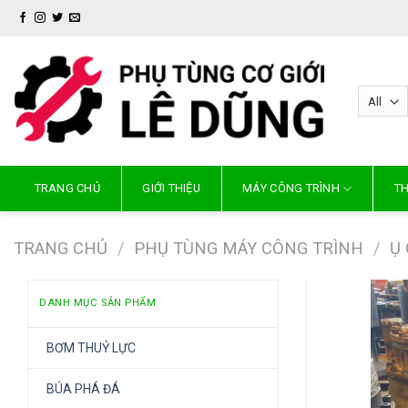
Skip
to
content
TRANG CHỦ
GIỚI THIỆU
MÁY CÔNG TRÌNH
TH
TRANG CHỦ
/
PHỤ TÙNG MÁY CÔNG TRÌNH
/
Ụ
DANH MỤC SẢN PHẨM
BƠM THUỶ LỰC
BÚA PHÁ ĐÁ