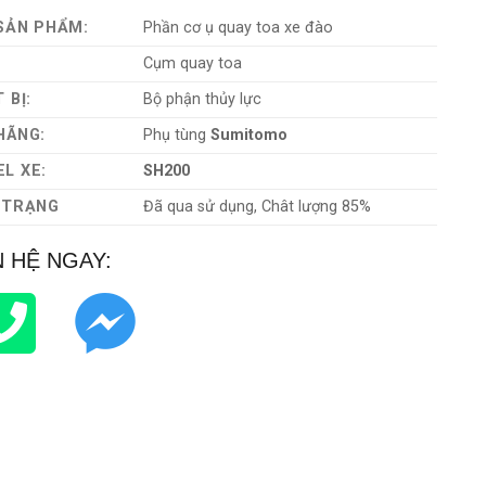
SẢN PHẨM:
Phần cơ ụ quay toa xe đào
:
Cụm quay toa
 BỊ:
Bộ phận thủy lực
HÃNG:
Phụ tùng
Sumitomo
L XE:
SH200
 TRẠNG
Đã qua sử dụng, Chât lượng 85%
N HỆ NGAY: