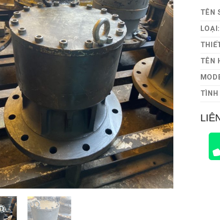
TÊN 
LOẠI
THIẾT
TÊN 
MODE
TÌNH
LIÊ