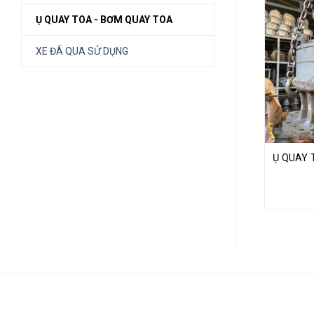
Ụ QUAY TOA - BƠM QUAY TOA
XE ĐÃ QUA SỬ DỤNG
Ụ QUAY 