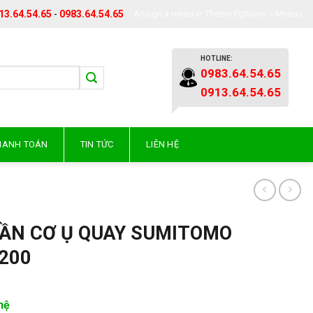
13.64.54.65
-
0983.64.54.65
Assign a menu in Theme Options > Menus
HOTLINE:
0983.64.54.65
0913.64.54.65
THANH TOÁN
TIN TỨC
LIÊN HỆ
ẦN CƠ Ụ QUAY SUMITOMO
200
hệ