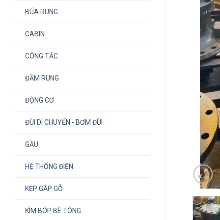
BÚA RUNG
CABIN
CÔNG TẮC
ĐẦM RUNG
ĐỘNG CƠ
ĐÙI DI CHUYỂN - BƠM ĐÙI
GẦU
HỆ THỐNG ĐIỆN
KẸP GẮP GỖ
KÌM BÓP BÊ TÔNG