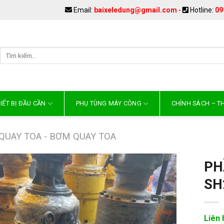
Email:
baixeledung@gmail.com
-
Hotline:
09
IẾT BỊ ĐẦU CẦN
PHỤ TÙNG MÁY CÔNG
CHÍNH SÁCH – 
 QUAY TOA - BƠM QUAY TOA
PH
SH
Liên 