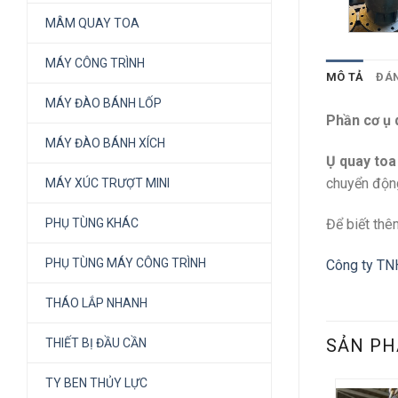
MÂM QUAY TOA
MÁY CÔNG TRÌNH
MÔ TẢ
ĐÁN
MÁY ĐÀO BÁNH LỐP
Phần cơ ụ
MÁY ĐÀO BÁNH XÍCH
Ụ quay to
chuyển độn
MÁY XÚC TRƯỢT MINI
Để biết thêm
PHỤ TÙNG KHÁC
PHỤ TÙNG MÁY CÔNG TRÌNH
Công ty TN
THÁO LẮP NHANH
SẢN PH
THIẾT BỊ ĐẦU CẦN
TY BEN THỦY LỰC