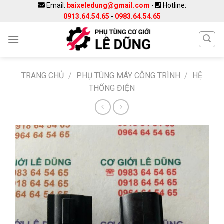
Skip
Email:
baixeledung@gmail.com
-
Hotline:
0913.64.54.65
-
0983.64.54.65
to
content
TRANG CHỦ
/
PHỤ TÙNG MÁY CÔNG TRÌNH
/
HỆ
THỐNG ĐIỆN