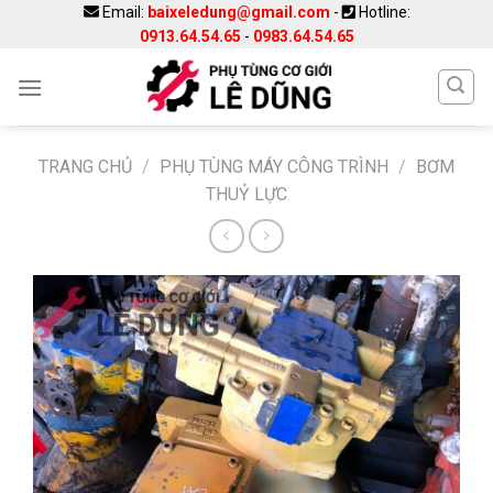
Skip
Email:
baixeledung@gmail.com
-
Hotline:
0913.64.54.65
-
0983.64.54.65
to
content
TRANG CHỦ
/
PHỤ TÙNG MÁY CÔNG TRÌNH
/
BƠM
THUỶ LỰC