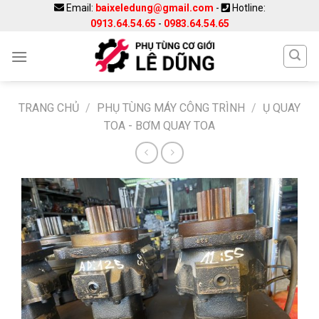
Skip
Email:
baixeledung@gmail.com
-
Hotline:
0913.64.54.65
-
0983.64.54.65
to
content
TRANG CHỦ
/
PHỤ TÙNG MÁY CÔNG TRÌNH
/
Ụ QUAY
TOA - BƠM QUAY TOA