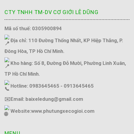
CTY TNHH TM-DV CƠ GIỚI LÊ DŨNG
Mã số thuế: 0305900894
Địa chỉ: 110 Đường Thống Nhất, KP Hiệp Thắng, P.
Đông Hòa, TP Hồ Chí Minh.
Kho hàng: Số 8, Đường Đỗ Mười, Phường Linh Xuân,
TP Hồ Chí Minh.
Hotline: 0983645465 - 0913645465
✉️Email: baixeledung@gmail.com
Website:
www.phutungxecogioi.com
MENU