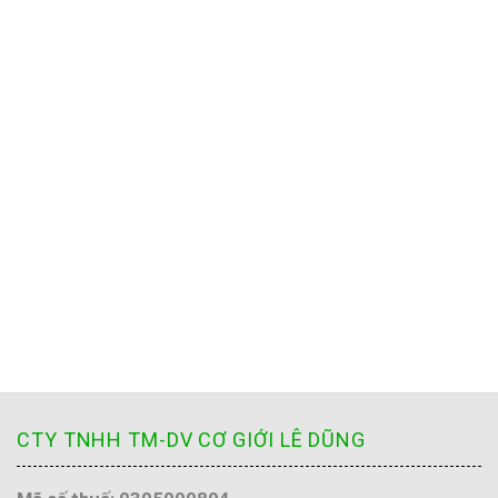
CTY TNHH TM-DV CƠ GIỚI LÊ DŨNG