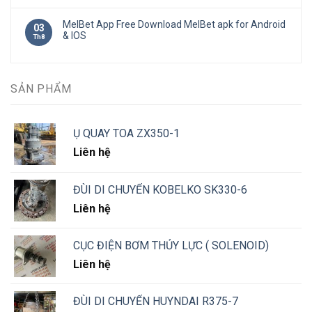
MelBet App Free Download MelBet apk for Android
03
& IOS
Th8
SẢN PHẨM
Ụ QUAY TOA ZX350-1
Liên hệ
ĐÙI DI CHUYỂN KOBELKO SK330-6
Liên hệ
CỤC ĐIỆN BƠM THỦY LỰC ( SOLENOID)
ZX200/240-3
Liên hệ
ĐÙI DI CHUYỂN HUYNDAI R375-7