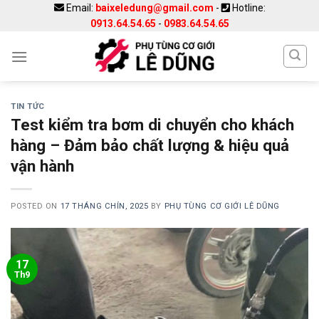
Skip
Email:
baixeledung@gmail.com
-
Hotline:
0913.64.54.65
-
0983.64.54.65
to
content
TIN TỨC
Test kiểm tra bơm di chuyển cho khách
hàng – Đảm bảo chất lượng & hiệu quả
vận hành
POSTED ON
17 THÁNG CHÍN, 2025
BY
PHỤ TÙNG CƠ GIỚI LÊ DŨNG
17
Th9