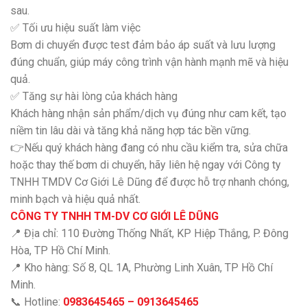
sau.
✅
Tối ưu hiệu suất làm việc
Bơm di chuyển được test đảm bảo áp suất và lưu lượng
đúng chuẩn, giúp máy công trình vận hành mạnh mẽ và hiệu
quả.
✅
Tăng sự hài lòng của khách hàng
Khách hàng nhận sản phẩm/dịch vụ đúng như cam kết, tạo
niềm tin lâu dài và tăng khả năng hợp tác bền vững.
👉Nếu quý khách hàng đang có nhu cầu kiểm tra, sửa chữa
hoặc thay thế bơm di chuyển, hãy liên hệ ngay với Công ty
TNHH TMDV Cơ Giới Lê Dũng để được hỗ trợ nhanh chóng,
minh bạch và hiệu quả nhất.
CÔNG TY TNHH TM-DV CƠ GIỚI LÊ DŨNG
📍 Địa chỉ: 110 Đường Thống Nhất, KP Hiệp Thắng, P. Đông
Hòa, TP Hồ Chí Minh.
📍 Kho hàng: Số 8, QL 1A, Phường Linh Xuân, TP Hồ Chí
Minh.
📞 Hotline:
0983645465 – 0913645465