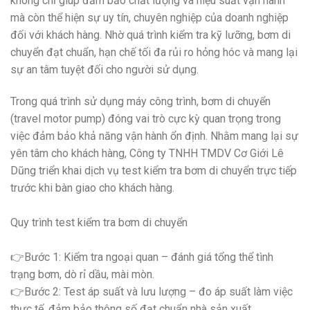
không chỉ giúp đảm bảo chất lượng và hiệu suất vận hành
mà còn thể hiện sự uy tín, chuyên nghiệp của doanh nghiệp
đối với khách hàng. Nhờ quá trình kiểm tra kỹ lưỡng, bơm di
chuyển đạt chuẩn, hạn chế tối đa rủi ro hỏng hóc và mang lại
sự an tâm tuyệt đối cho người sử dụng.
Trong quá trình sử dụng máy công trình, bơm di chuyển
(travel motor pump) đóng vai trò cực kỳ quan trọng trong
việc đảm bảo khả năng vận hành ổn định. Nhằm mang lại sự
yên tâm cho khách hàng, Công ty TNHH TMDV Cơ Giới Lê
Dũng triển khai dịch vụ test kiểm tra bơm di chuyển trực tiếp
trước khi bàn giao cho khách hàng.
Quy trình test kiểm tra bơm di chuyển
👉Bước 1: Kiểm tra ngoại quan – đánh giá tổng thể tình
trạng bơm, dò rỉ dầu, mài mòn.
👉Bước 2: Test áp suất và lưu lượng – đo áp suất làm việc
thực tế, đảm bảo thông số đạt chuẩn nhà sản xuất.