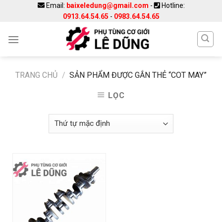
Skip
Email:
baixeledung@gmail.com
-
Hotline:
0913.64.54.65
-
0983.64.54.65
to
content
TRANG CHỦ
/
SẢN PHẨM ĐƯỢC GẮN THẺ “COT MAY”
LỌC