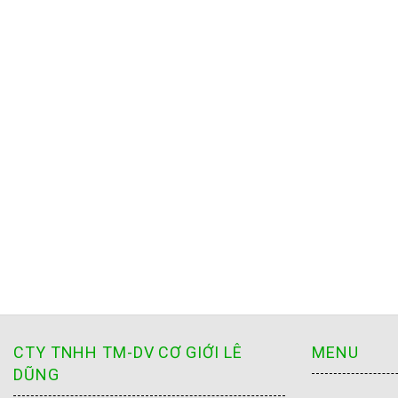
CTY TNHH TM-DV CƠ GIỚI LÊ
MENU
DŨNG