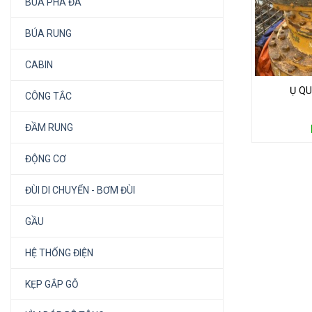
BÚA PHÁ ĐÁ
BÚA RUNG
CABIN
Ụ Q
CÔNG TẮC
ĐẦM RUNG
ĐỘNG CƠ
ĐÙI DI CHUYỂN - BƠM ĐÙI
GẦU
HỆ THỐNG ĐIỆN
KẸP GẮP GỖ