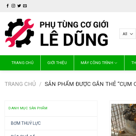
Skip
to
content
TRANG CHỦ
GIỚI THIỆU
MÁY CÔNG TRÌNH
TH
TRANG CHỦ
/
SẢN PHẨM ĐƯỢC GẮN THẺ “CỤM Q
DANH MỤC SẢN PHẨM
BƠM THUỶ LỰC