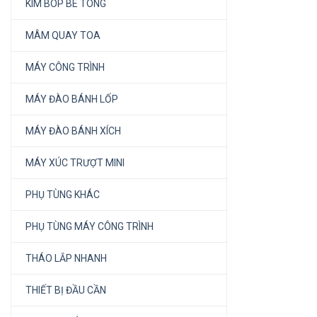
KÌM BÓP BÊ TÔNG
MÂM QUAY TOA
MÁY CÔNG TRÌNH
MÁY ĐÀO BÁNH LỐP
MÁY ĐÀO BÁNH XÍCH
MÁY XÚC TRƯỢT MINI
PHỤ TÙNG KHÁC
PHỤ TÙNG MÁY CÔNG TRÌNH
THÁO LẮP NHANH
THIẾT BỊ ĐẦU CẦN