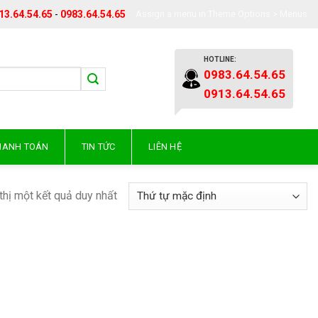
13.64.54.65
-
0983.64.54.65
Assign a menu in Theme Options > Menus
HOTLINE:
0983.64.54.65
0913.64.54.65
THANH TOÁN
TIN TỨC
LIÊN HỆ
thị một kết quả duy nhất