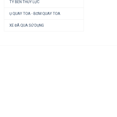
TY BEN THỦY LỰC
Ụ QUAY TOA - BƠM QUAY TOA
XE ĐÃ QUA SỬ DỤNG