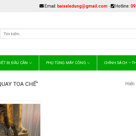
Email:
baixeledung@gmail.com
-
Hotline:
09
IẾT BỊ ĐẦU CẦN
PHỤ TÙNG MÁY CÔNG
CHÍNH SÁCH – 
Hiển 
UAY TOA CHẾ”