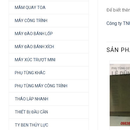
MÂM QUAY TOA
Để biết thêm
MÁY CÔNG TRÌNH
Công ty TN
MÁY ĐÀO BÁNH LỐP
MÁY ĐÀO BÁNH XÍCH
SẢN PH
MÁY XÚC TRƯỢT MINI
PHỤ TÙNG KHÁC
PHỤ TÙNG MÁY CÔNG TRÌNH
THÁO LẮP NHANH
THIẾT BỊ ĐẦU CẦN
TY BEN THỦY LỰC