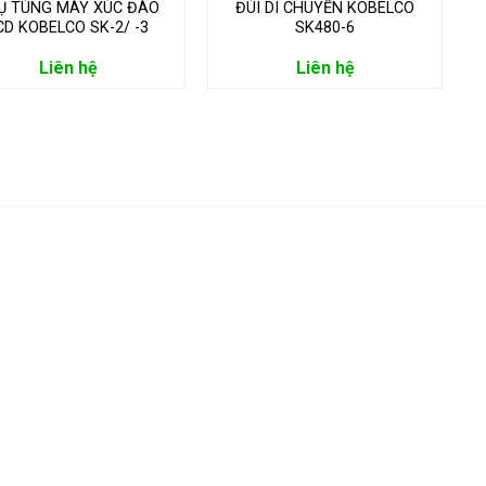
Ụ TÙNG MÁY XÚC ĐÀO
ĐÙI DI CHUYỂN KOBELCO
CD KOBELCO SK-2/ -3
SK480-6
Liên hệ
Liên hệ