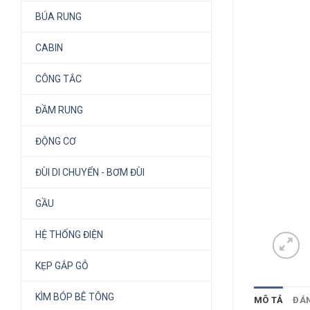
BÚA RUNG
CABIN
CÔNG TẮC
ĐẦM RUNG
ĐỘNG CƠ
ĐÙI DI CHUYỂN - BƠM ĐÙI
GẦU
HỆ THỐNG ĐIỆN
KẸP GẮP GỖ
KÌM BÓP BÊ TÔNG
MÔ TẢ
ĐÁN