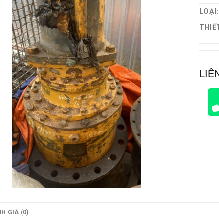
LOẠI
THIẾT
LIÊ
H GIÁ (0)