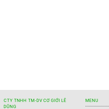
CTY TNHH TM-DV CƠ GIỚI LÊ
MENU
DŨNG