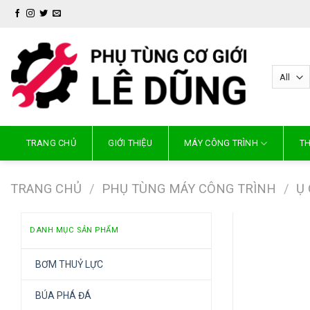
Skip
to
content
TRANG CHỦ
GIỚI THIỆU
MÁY CÔNG TRÌNH
TH
TRANG CHỦ
/
PHỤ TÙNG MÁY CÔNG TRÌNH
/
Ụ
DANH MỤC SẢN PHẨM
BƠM THUỶ LỰC
BÚA PHÁ ĐÁ