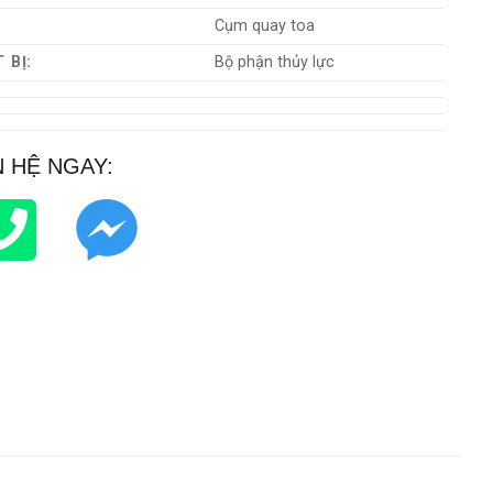
:
Cụm quay toa
 BỊ:
Bộ phận thủy lực
N HỆ NGAY: