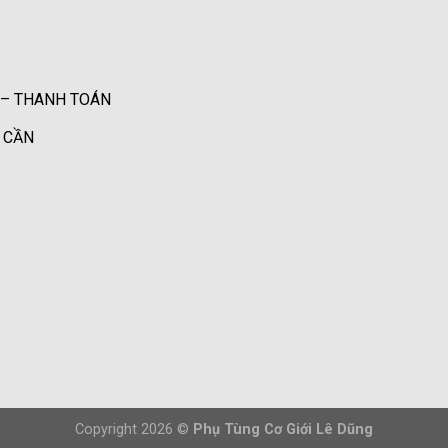
 – THANH TOÁN
U CẦN
Copyright 2026 ©
Phụ Tùng Cơ Giới Lê Dũng