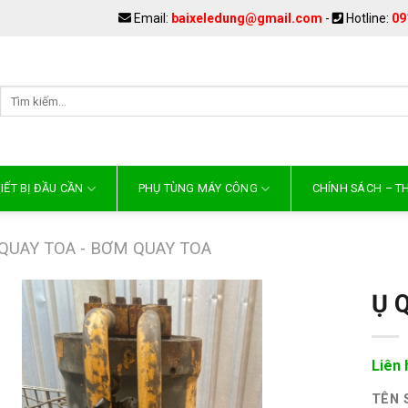
Email:
baixeledung@gmail.com
-
Hotline:
09
IẾT BỊ ĐẦU CẦN
PHỤ TÙNG MÁY CÔNG
CHÍNH SÁCH – 
 QUAY TOA - BƠM QUAY TOA
Ụ 
Liên 
TÊN 