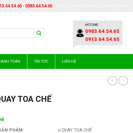
13.64.54.65
-
0983.64.54.65
Assign a menu in Theme Options > Menus
HOTLINE:
0983.64.54.65
0913.64.54.65
THANH TOÁN
TIN TỨC
LIÊN HỆ
QUAY TOA CHẾ
hệ
SẢN PHẨM:
Ụ QUAY TOA CHẾ