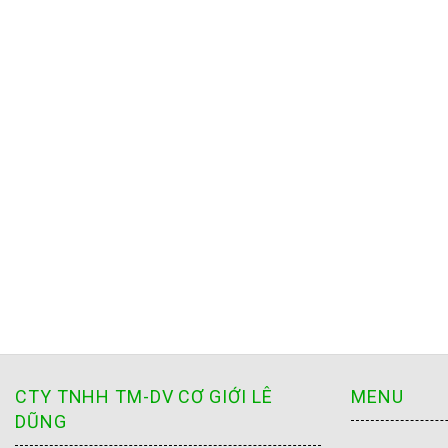
CTY TNHH TM-DV CƠ GIỚI LÊ
MENU
DŨNG