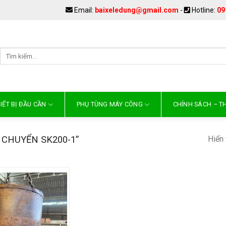
Email:
baixeledung@gmail.com
-
Hotline:
09
IẾT BỊ ĐẦU CẦN
PHỤ TÙNG MÁY CÔNG
CHÍNH SÁCH – 
Hiển 
 CHUYỂN SK200-1”