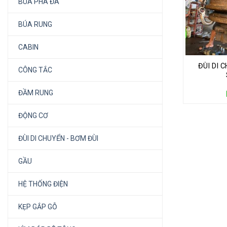
BÚA PHÁ ĐÁ
BÚA RUNG
CABIN
ĐÙI DI 
CÔNG TẮC
ĐẦM RUNG
ĐỘNG CƠ
ĐÙI DI CHUYỂN - BƠM ĐÙI
GẦU
HỆ THỐNG ĐIỆN
KẸP GẮP GỖ