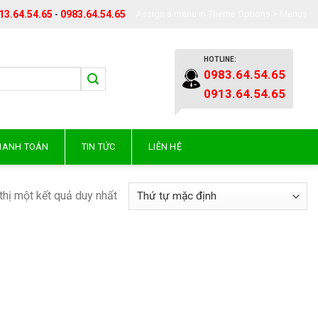
13.64.54.65
-
0983.64.54.65
Assign a menu in Theme Options > Menus
HOTLINE:
0983.64.54.65
0913.64.54.65
THANH TOÁN
TIN TỨC
LIÊN HỆ
thị một kết quả duy nhất