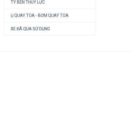
TY BEN THỦY LỰC
Ụ QUAY TOA - BƠM QUAY TOA
XE ĐÃ QUA SỬ DỤNG