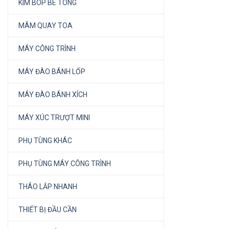
KÌM BÓP BÊ TÔNG
MÂM QUAY TOA
MÁY CÔNG TRÌNH
MÁY ĐÀO BÁNH LỐP
MÁY ĐÀO BÁNH XÍCH
MÁY XÚC TRƯỢT MINI
PHỤ TÙNG KHÁC
PHỤ TÙNG MÁY CÔNG TRÌNH
THÁO LẮP NHANH
THIẾT BỊ ĐẦU CẦN