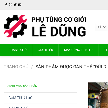
Skip
to
content
TRANG CHỦ
GIỚI THIỆU
MÁY CÔNG TRÌNH
TH
TRANG CHỦ
/
SẢN PHẨM ĐƯỢC GẮN THẺ “ĐÙI DI
DANH MỤC SẢN PHẨM
BƠM THUỶ LỰC