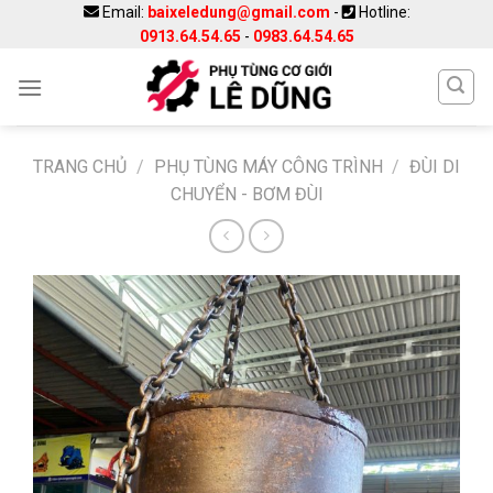
Skip
Email:
baixeledung@gmail.com
-
Hotline:
0913.64.54.65
-
0983.64.54.65
to
content
TRANG CHỦ
/
PHỤ TÙNG MÁY CÔNG TRÌNH
/
ĐÙI DI
CHUYỂN - BƠM ĐÙI