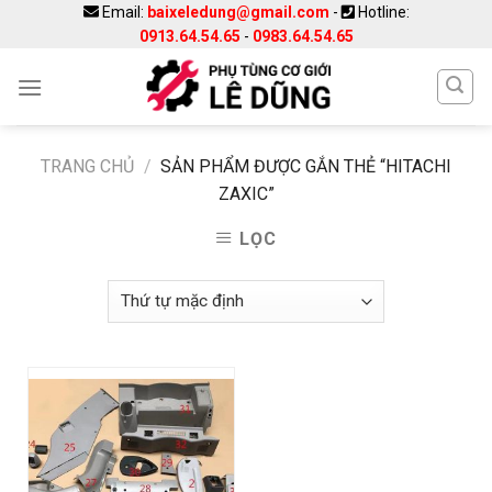
Skip
Email:
baixeledung@gmail.com
-
Hotline:
0913.64.54.65
-
0983.64.54.65
to
content
TRANG CHỦ
/
SẢN PHẨM ĐƯỢC GẮN THẺ “HITACHI
ZAXIC”
LỌC