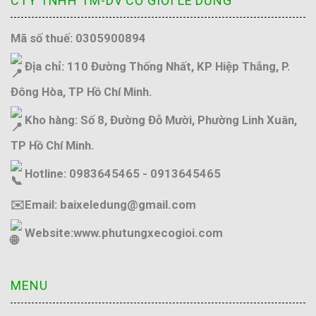
CTY TNHH TM-DV CƠ GIỚI LÊ DŨNG
Mã số thuế: 0305900894
Địa chỉ: 110 Đường Thống Nhất, KP Hiệp Thắng, P.
Đông Hòa, TP Hồ Chí Minh.
Kho hàng: Số 8, Đường Đỗ Mười, Phường Linh Xuân,
TP Hồ Chí Minh.
Hotline: 0983645465 - 0913645465
✉️Email: baixeledung@gmail.com
Website:
www.phutungxecogioi.com
MENU