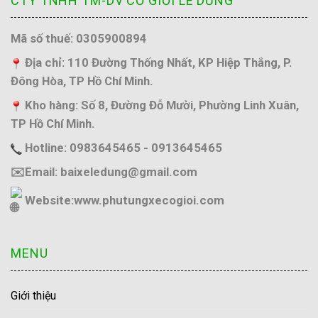
CTY TNHH TM-DV CƠ GIỚI LÊ DŨNG
Mã số thuế: 0305900894
Địa chỉ: 110 Đường Thống Nhất, KP Hiệp Thắng, P.
Đông Hòa, TP Hồ Chí Minh.
Kho hàng: Số 8, Đường Đỗ Mười, Phường Linh Xuân,
TP Hồ Chí Minh.
Hotline: 0983645465 - 0913645465
✉️Email: baixeledung@gmail.com
Website:
www.phutungxecogioi.com
MENU
Giới thiệu