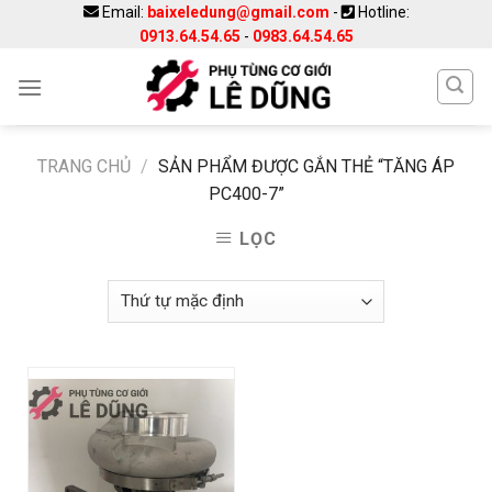
Skip
Email:
baixeledung@gmail.com
-
Hotline:
0913.64.54.65
-
0983.64.54.65
to
content
TRANG CHỦ
/
SẢN PHẨM ĐƯỢC GẮN THẺ “TĂNG ÁP
PC400-7”
LỌC