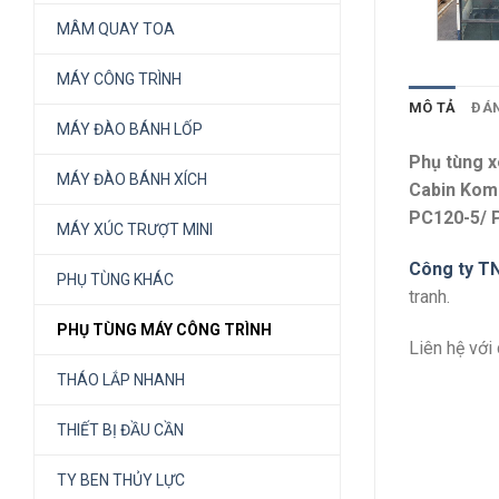
MÂM QUAY TOA
MÁY CÔNG TRÌNH
MÔ TẢ
ĐÁN
MÁY ĐÀO BÁNH LỐP
Phụ tùng 
MÁY ĐÀO BÁNH XÍCH
Cabin Kom
PC120-5/ 
MÁY XÚC TRƯỢT MINI
Công ty T
PHỤ TÙNG KHÁC
tranh.
PHỤ TÙNG MÁY CÔNG TRÌNH
Liên hệ với
THÁO LẮP NHANH
THIẾT BỊ ĐẦU CẦN
TY BEN THỦY LỰC