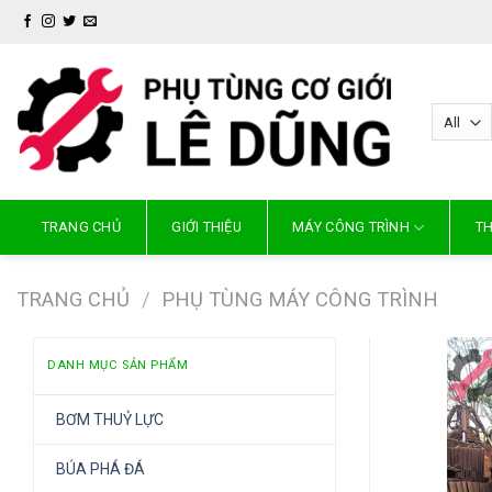
Skip
to
content
TRANG CHỦ
GIỚI THIỆU
MÁY CÔNG TRÌNH
TH
TRANG CHỦ
/
PHỤ TÙNG MÁY CÔNG TRÌNH
DANH MỤC SẢN PHẨM
BƠM THUỶ LỰC
BÚA PHÁ ĐÁ