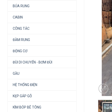
BÚA RUNG
CABIN
CÔNG TẮC
ĐẦM RUNG
ĐỘNG CƠ
ĐÙI DI CHUYỂN - BƠM ĐÙI
GẦU
HỆ THỐNG ĐIỆN
KẸP GẮP GỖ
KÌM BÓP BÊ TÔNG