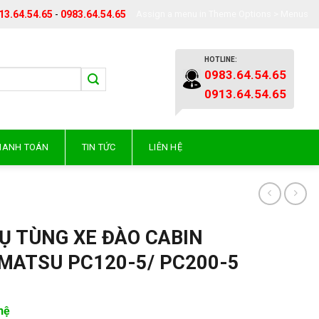
13.64.54.65
-
0983.64.54.65
Assign a menu in Theme Options > Menus
HOTLINE:
0983.64.54.65
0913.64.54.65
THANH TOÁN
TIN TỨC
LIÊN HỆ
Ụ TÙNG XE ĐÀO CABIN
MATSU PC120-5/ PC200-5
hệ