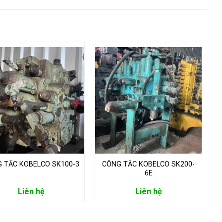
 TẮC KOBELCO SK100-3
CÔNG TẮC KOBELCO SK200-
Đ
6E
Liên hệ
Liên hệ