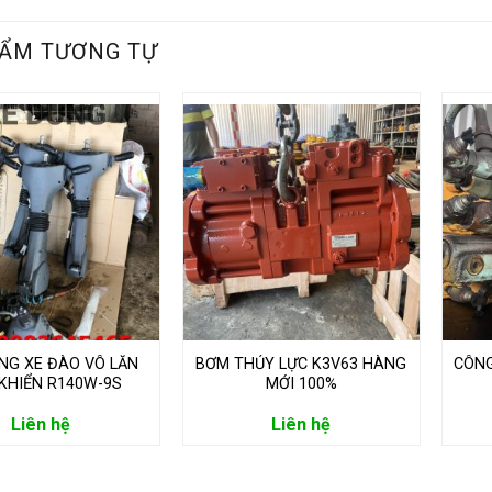
ẨM TƯƠNG TỰ
NG XE ĐÀO VÔ LĂN
BƠM THỦY LỰC K3V63 HÀNG
CÔNG
 KHIỂN R140W-9S
MỚI 100%
Liên hệ
Liên hệ