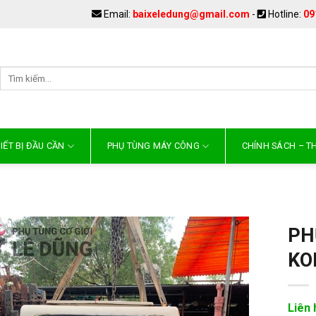
Email:
baixeledung@gmail.com
-
Hotline:
09
IẾT BỊ ĐẦU CẦN
PHỤ TÙNG MÁY CÔNG
CHÍNH SÁCH – 
PH
KO
Liên 