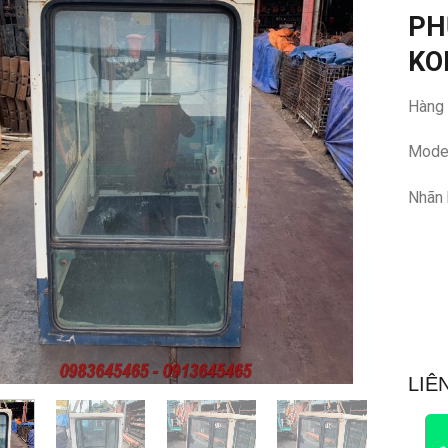
PH
KO
Hàng
Mode
Nhãn 
LIÊ