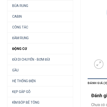
BÚA RUNG
CABIN
CÔNG TẮC
ĐẦM RUNG
ĐỘNG CƠ
ĐÙI DI CHUYỂN - BƠM ĐÙI
GẦU
HỆ THỐNG ĐIỆN
ĐÁNH GIÁ (0
KẸP GẮP GỖ
Đánh g
KÌM BÓP BÊ TÔNG
Chưa có đ