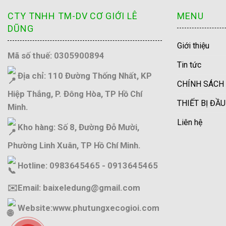
CTY TNHH TM-DV CƠ GIỚI LÊ
MENU
DŨNG
Giới thiệu
Mã số thuế: 0305900894
Tin tức
Địa chỉ: 110 Đường Thống Nhất, KP
CHÍNH SÁCH
Hiệp Thắng, P. Đông Hòa, TP Hồ Chí
THIẾT BỊ ĐẦ
Minh.
Liên hệ
Kho hàng: Số 8, Đường Đỗ Mười,
Phường Linh Xuân, TP Hồ Chí Minh.
Hotline: 0983645465 - 0913645465
✉️Email: baixeledung@gmail.com
Website:
www.phutungxecogioi.com