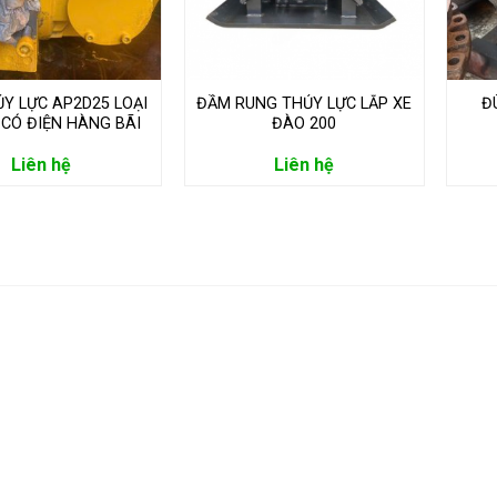
Y LỰC AP2D25 LOẠI
ĐẦM RUNG THỦY LỰC LẮP XE
Đ
CÓ ĐIỆN HÀNG BÃI
ĐÀO 200
Liên hệ
Liên hệ