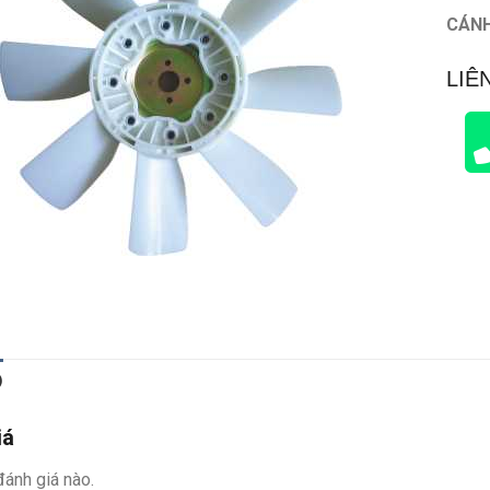
CÁNH
LIÊ
)
iá
ánh giá nào.