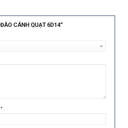
ÚC ĐÀO CÁNH QUẠT 6D14”
l
*