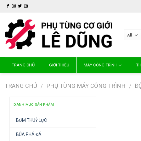
Skip
to
content
TRANG CHỦ
GIỚI THIỆU
MÁY CÔNG TRÌNH
TH
TRANG CHỦ
/
PHỤ TÙNG MÁY CÔNG TRÌNH
/
Đ
DANH MỤC SẢN PHẨM
BƠM THUỶ LỰC
BÚA PHÁ ĐÁ