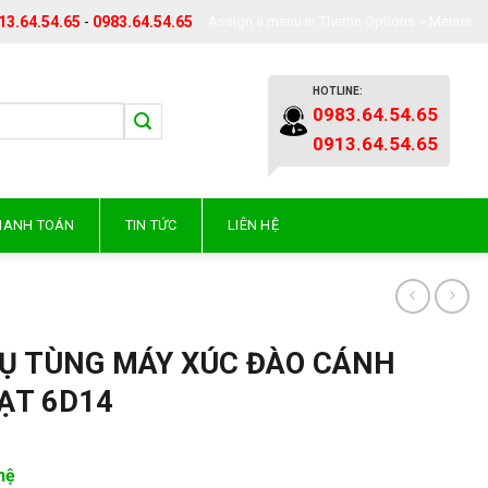
13.64.54.65
-
0983.64.54.65
Assign a menu in Theme Options > Menus
HOTLINE:
0983.64.54.65
0913.64.54.65
THANH TOÁN
TIN TỨC
LIÊN HỆ
Ụ TÙNG MÁY XÚC ĐÀO CÁNH
ẠT 6D14
hệ