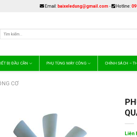
Email:
baixeledung@gmail.com
-
Hotline:
09
IẾT BỊ ĐẦU CẦN
PHỤ TÙNG MÁY CÔNG
CHÍNH SÁCH – 
ỘNG CƠ
PH
QU
Liên 