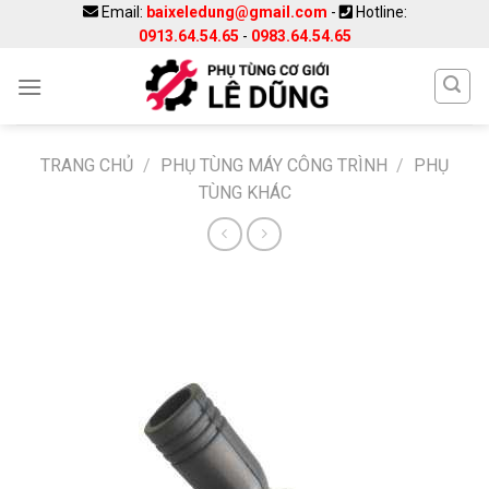
Skip
Email:
baixeledung@gmail.com
-
Hotline:
0913.64.54.65
-
0983.64.54.65
to
content
TRANG CHỦ
/
PHỤ TÙNG MÁY CÔNG TRÌNH
/
PHỤ
TÙNG KHÁC