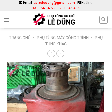
Skip
Email:
baixeledung@gmail.com
-
Hotline:
0913.64.54.65
-
0983.64.54.65
to
content
TRANG CHỦ
/
PHỤ TÙNG MÁY CÔNG TRÌNH
/
PHỤ
TÙNG KHÁC