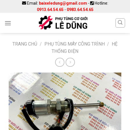
Skip
Email:
baixeledung@gmail.com
-
Hotline:
0913.64.54.65
-
0983.64.54.65
to
content
TRANG CHỦ
/
PHỤ TÙNG MÁY CÔNG TRÌNH
/
HỆ
THỐNG ĐIỆN