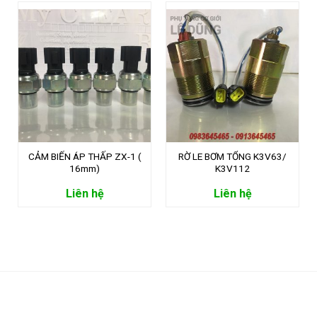
CẢM BIẾN ÁP THẤP ZX-1 (
RỜ LE BƠM TỔNG K3V63/
16mm)
K3V112
Liên hệ
Liên hệ