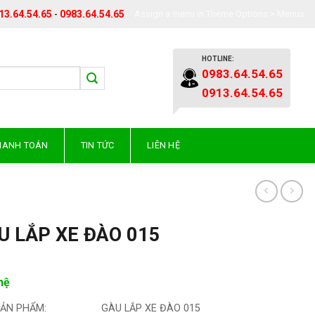
13.64.54.65
-
0983.64.54.65
Assign a menu in Theme Options > Menus
HOTLINE:
0983.64.54.65
0913.64.54.65
THANH TOÁN
TIN TỨC
LIÊN HỆ
U LẮP XE ĐÀO 015
hệ
SẢN PHẨM:
GÀU LẮP XE ĐÀO 015