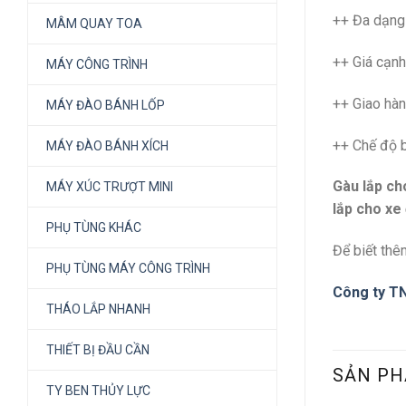
++ Đa dạng 
MÂM QUAY TOA
++ Giá cạnh
MÁY CÔNG TRÌNH
++ Giao hàn
MÁY ĐÀO BÁNH LỐP
++ Chế độ b
MÁY ĐÀO BÁNH XÍCH
Gàu lắp ch
MÁY XÚC TRƯỢT MINI
lắp cho xe
PHỤ TÙNG KHÁC
Để biết thêm
PHỤ TÙNG MÁY CÔNG TRÌNH
Công ty T
THÁO LẮP NHANH
THIẾT BỊ ĐẦU CẦN
SẢN PH
TY BEN THỦY LỰC