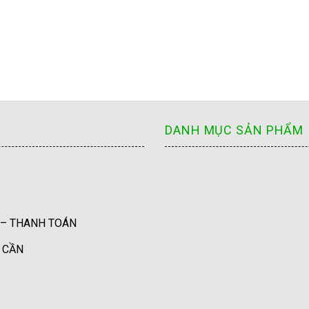
DANH MỤC SẢN PHẨM
 – THANH TOÁN
U CẦN