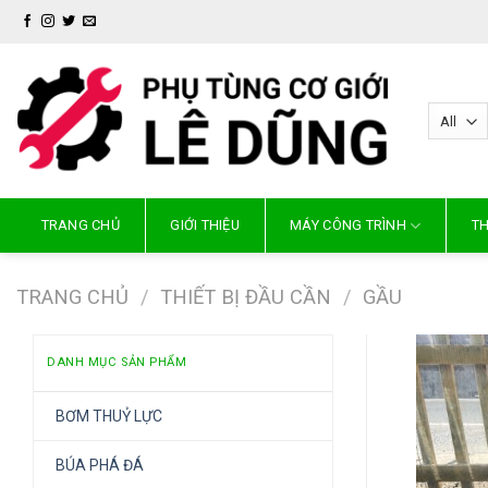
Skip
to
content
TRANG CHỦ
GIỚI THIỆU
MÁY CÔNG TRÌNH
TH
TRANG CHỦ
/
THIẾT BỊ ĐẦU CẦN
/
GẦU
DANH MỤC SẢN PHẨM
BƠM THUỶ LỰC
BÚA PHÁ ĐÁ