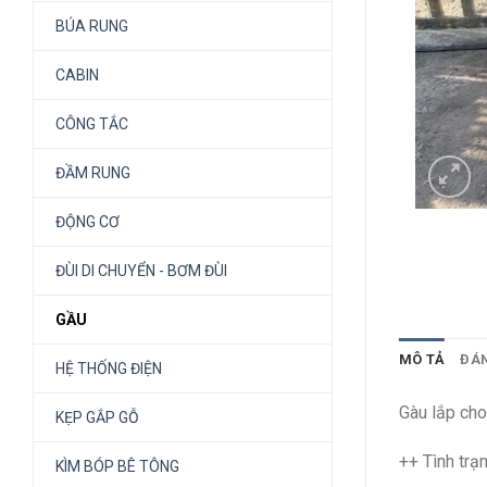
BÚA RUNG
CABIN
CÔNG TẮC
ĐẦM RUNG
ĐỘNG CƠ
ĐÙI DI CHUYỂN - BƠM ĐÙI
GẦU
MÔ TẢ
ĐÁN
HỆ THỐNG ĐIỆN
Gàu lắp ch
KẸP GẮP GỖ
++ Tình tr
KÌM BÓP BÊ TÔNG