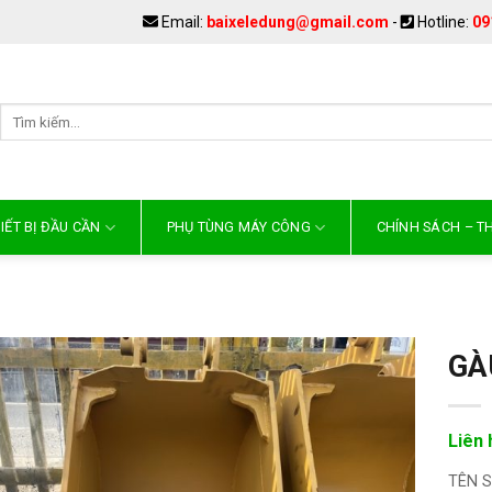
Email:
baixeledung@gmail.com
-
Hotline:
09
IẾT BỊ ĐẦU CẦN
PHỤ TÙNG MÁY CÔNG
CHÍNH SÁCH – 
GÀ
Liên 
TÊN 