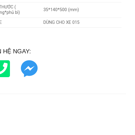
THƯỚC (
35*140*500 (mm)
ng*phủ bì)
E
DÙNG CHO XE 015
N HỆ NGAY: