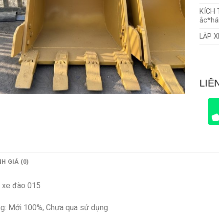
KÍCH 
ắc*há
LẮP X
LIÊ
H GIÁ (0)
o xe đào 015
ạng: Mới 100%, Chưa qua sử dụng