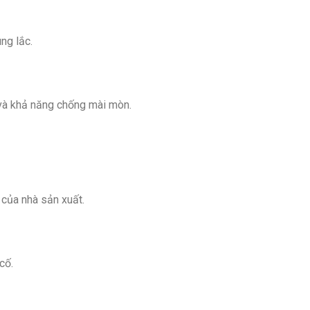
ng lắc.
ọ và khả năng chống mài mòn.
của nhà sản xuất.
cố.