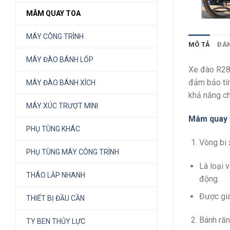
MÂM QUAY TOA
MÁY CÔNG TRÌNH
MÔ TẢ
ĐÁN
MÁY ĐÀO BÁNH LỐP
Xe đào R28
đảm bảo tín
MÁY ĐÀO BÁNH XÍCH
khả năng ch
MÁY XÚC TRƯỢT MINI
Mâm quay 
PHỤ TÙNG KHÁC
Vòng bi 
PHỤ TÙNG MÁY CÔNG TRÌNH
Là loại 
THÁO LẮP NHANH
động.
Được gia
THIẾT BỊ ĐẦU CẦN
Bánh răn
TY BEN THỦY LỰC