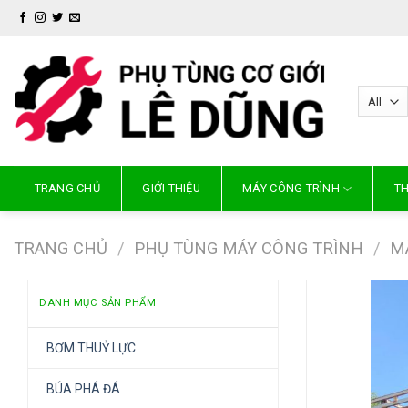
Skip
to
content
TRANG CHỦ
GIỚI THIỆU
MÁY CÔNG TRÌNH
TH
TRANG CHỦ
/
PHỤ TÙNG MÁY CÔNG TRÌNH
/
M
DANH MỤC SẢN PHẨM
BƠM THUỶ LỰC
BÚA PHÁ ĐÁ