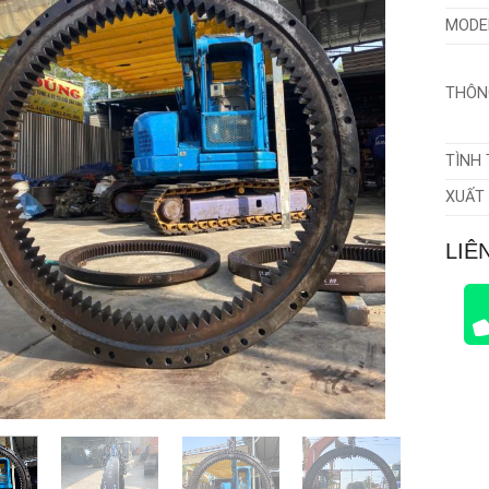
MODE
THÔN
TÌNH
XUẤT
LIÊ