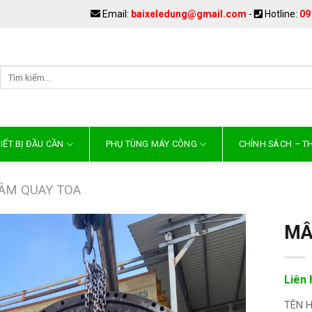
Email:
baixeledung@gmail.com
-
Hotline:
09
IẾT BỊ ĐẦU CẦN
PHỤ TÙNG MÁY CÔNG
CHÍNH SÁCH – 
ÂM QUAY TOA
MÂ
Liên 
TÊN 