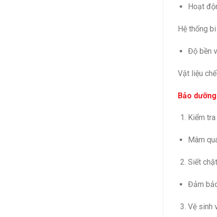
Hoạt độn
Hệ thống b
Độ bền v
Vật liệu ch
Bảo dưỡng
Kiểm tra
Mâm quay
Siết chặ
Đảm bảo 
Vệ sinh 