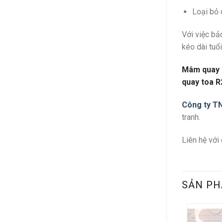
Loại bỏ 
Với việc b
kéo dài tuổ
Mâm quay 
quay toa 
Công ty T
tranh.
Liên hệ với
SẢN PH