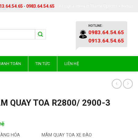
13.64.54.65
-
0983.64.54.65
Assign a menu in Theme Options > Menus
HOTLINE:
0983.64.54.65
0913.64.54.65
THANH TOÁN
TIN TỨC
LIÊN HỆ
M QUAY TOA R2800/ 2900-3
hệ
HÀNG HÓA
MÂM QUAY TOA XE ĐÀO