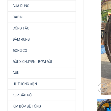
BÚA RUNG
CABIN
CÔNG TẮC
ĐẦM RUNG
ĐỘNG CƠ
ĐÙI DI CHUYỂN - BƠM ĐÙI
GẦU
HỆ THỐNG ĐIỆN
KẸP GẮP GỖ
KÌM BÓP BÊ TÔNG