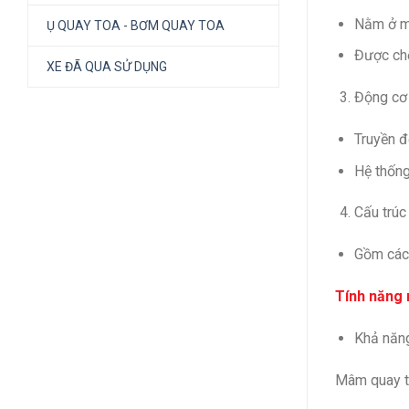
Nằm ở mé
Ụ QUAY TOA - BƠM QUAY TOA
Được chế
XE ĐÃ QUA SỬ DỤNG
Động cơ 
Truyền đ
Hệ thống
Cấu trúc
Gồm các 
Tính năng 
Khả năng
Mâm quay to