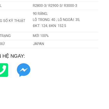
L
R2800-3/ R2900-3/ R3000-3
90 RĂNG;
LỖ TRONG: 40 ; LỖ NGOÀI: 35;
G SỐ KỸ THUẬT
ĐKT: 124; ĐKN: 152.5
 TRẠNG
MỚI 100%
 XỨ
JAPAN
N HỆ NGAY: