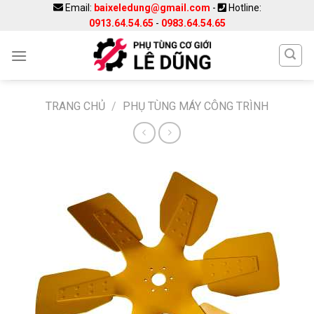
Skip
Email:
baixeledung@gmail.com
-
Hotline:
0913.64.54.65
-
0983.64.54.65
to
content
TRANG CHỦ
/
PHỤ TÙNG MÁY CÔNG TRÌNH