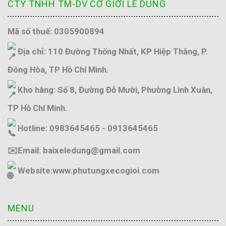
CTY TNHH TM-DV CƠ GIỚI LÊ DŨNG
Mã số thuế: 0305900894
Địa chỉ: 110 Đường Thống Nhất, KP Hiệp Thắng, P.
Đông Hòa, TP Hồ Chí Minh.
Kho hàng: Số 8, Đường Đỗ Mười, Phường Linh Xuân,
TP Hồ Chí Minh.
Hotline: 0983645465 - 0913645465
✉️Email: baixeledung@gmail.com
Website:
www.phutungxecogioi.com
MENU