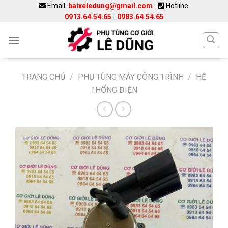
Skip
Email:
baixeledung@gmail.com
-
Hotline:
0913.64.54.65
-
0983.64.54.65
to
content
TRANG CHỦ
/
PHỤ TÙNG MÁY CÔNG TRÌNH
/
HỆ
THỐNG ĐIỆN