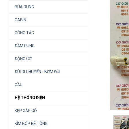
BÚA RUNG
CABIN
CÔNG TẮC
ĐẦM RUNG
ĐỘNG CƠ
ĐÙI DI CHUYỂN - BƠM ĐÙI
GẦU
HỆ THỐNG ĐIỆN
KẸP GẮP GỖ
KÌM BÓP BÊ TÔNG