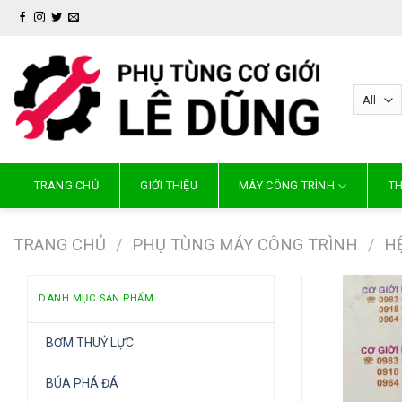
Skip
to
content
TRANG CHỦ
GIỚI THIỆU
MÁY CÔNG TRÌNH
TH
TRANG CHỦ
/
PHỤ TÙNG MÁY CÔNG TRÌNH
/
H
DANH MỤC SẢN PHẨM
BƠM THUỶ LỰC
BÚA PHÁ ĐÁ