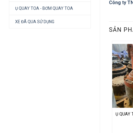
Công ty T
Ụ QUAY TOA - BƠM QUAY TOA
XE ĐÃ QUA SỬ DỤNG
SẢN PH
Ụ QUAY 