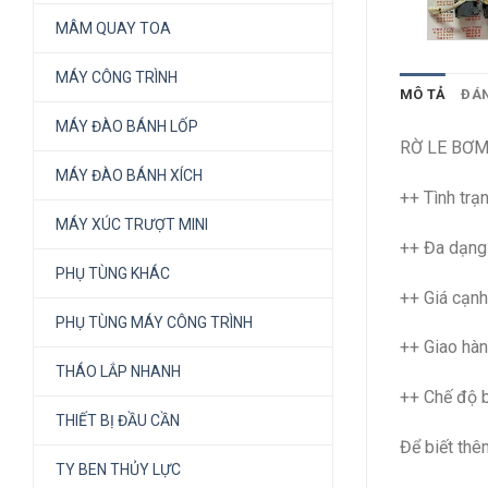
MÂM QUAY TOA
MÁY CÔNG TRÌNH
MÔ TẢ
ĐÁN
MÁY ĐÀO BÁNH LỐP
RỜ LE BƠM
MÁY ĐÀO BÁNH XÍCH
++ Tình tr
MÁY XÚC TRƯỢT MINI
++ Đa dạng 
PHỤ TÙNG KHÁC
++ Giá cạnh
PHỤ TÙNG MÁY CÔNG TRÌNH
++ Giao hàn
THÁO LẮP NHANH
++ Chế độ b
THIẾT BỊ ĐẦU CẦN
Để biết thêm
TY BEN THỦY LỰC