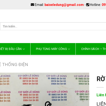
Email:
baixeledung@gmail.com
-
Hotline:
09
IẾT BỊ ĐẦU CẦN
PHỤ TÙNG MÁY CÔNG
CHÍNH SÁCH – 
Ệ THỐNG ĐIỆN
RỜ
Liên 
LIÊ