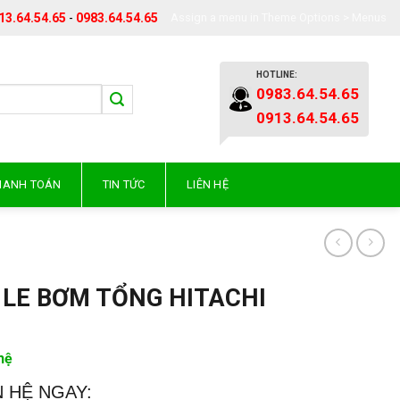
13.64.54.65
-
0983.64.54.65
Assign a menu in Theme Options > Menus
HOTLINE:
0983.64.54.65
0913.64.54.65
THANH TOÁN
TIN TỨC
LIÊN HỆ
 LE BƠM TỔNG HITACHI
hệ
N HỆ NGAY: