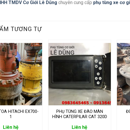
NHH TMDV Cơ Giới Lê Dũng
chuyên cung cấp
phụ tùng xe cơ g
ẨM TƯƠNG TỰ
TOA HITACHI EX700-
PHỤ TÙNG XE ĐÀO MÀN
Đ
1
HÌNH CATERPILAR CAT 320D
Liên hệ
Liên hệ